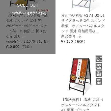
SOLD OUT
この商品へのお問い合わせ
【送料無料】A型看板 両面
片面 A型看板 A2 A1 B2 B1
看板 スタンド 屋外 黒
サイズ選べる 3色 スタンド
W620mm×H990mm スチ
看板 ポスターパネルスタ
ール製 転倒防止 折りた
ンド 屋外 店舗用看板…
たみ 重り …
商品番号：jc
商品番号：st1070-a1d-bk
¥7,180
（税別）
¥10,900
（税別）
【送料無料】 看板 店舗用
ポスターパネルスタンド
A1 両面 ブラック