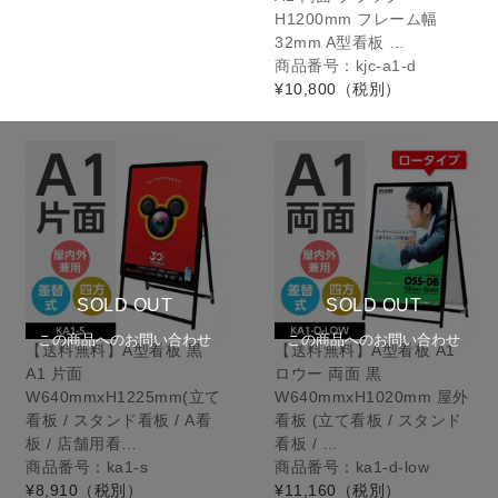
H1200mm フレーム幅
32mm A型看板 …
商品番号：kjc-a1-d
¥10,800
（税別）
SOLD OUT
SOLD OUT
この商品へのお問い合わせ
この商品へのお問い合わせ
【送料無料】A型看板 黒
【送料無料】A型看板 A1
A1 片面
ロウー 両面 黒
W640mmxH1225mm(立て
W640mmxH1020mm 屋外
看板 / スタンド看板 / A看
看板 (立て看板 / スタンド
板 / 店舗用看…
看板 / …
商品番号：ka1-s
商品番号：ka1-d-low
¥8,910
（税別）
¥11,160
（税別）