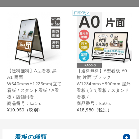
在庫僅少
在庫僅少
【送料無料】A型看板 黒
【送料無料】A型看板 A0
A1 両面
横 片面 ブラック
W640mmxH1225mm(立て
W1234mmxH990mm 屋外
看板 / スタンド看板 / A看
看板 (立て看板 / スタンド
板 / 店舗用看…
看板 /…
商品番号：ka1-d
商品番号：ka0-s
¥10,950
（税別）
¥18,980
（税別）
開
看板の種類