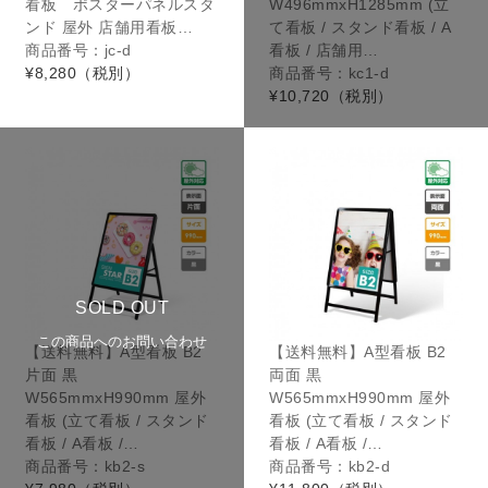
看板 ポスターパネルスタ
W496mmxH1285mm (立
ンド 屋外 店舗用看板…
て看板 / スタンド看板 / A
商品番号：jc-d
看板 / 店舗用…
¥8,280
（税別）
商品番号：kc1-d
¥10,720
（税別）
SOLD OUT
この商品へのお問い合わせ
【送料無料】A型看板 B2
【送料無料】A型看板 B2
片面 黒
両面 黒
W565mmxH990mm 屋外
W565mmxH990mm 屋外
看板 (立て看板 / スタンド
看板 (立て看板 / スタンド
看板 / A看板 /…
看板 / A看板 /…
商品番号：kb2-s
商品番号：kb2-d