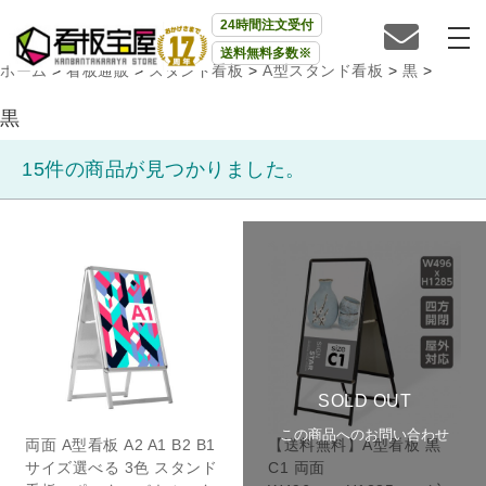
24時間注文受付
送料無料多数※
ホーム
>
看板通販
>
スタンド看板
>
A型スタンド看板
>
黒
>
黒
15件の商品が見つかりました。
SOLD OUT
この商品へのお問い合わせ
両面 A型看板 A2 A1 B2 B1
【送料無料】A型看板 黒
サイズ選べる 3色 スタンド
C1 両面