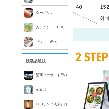
A0
15
ターポリン
外
ガラスシート印刷
プレート看板
既製品通販
壁面ファサード看板
袖看板
LEDランプ式京行灯