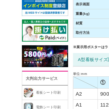
表示画面
重量(kg)
材質
取付方法
※展示用ポスターは
A型看板サイズ
単位:mm
大判出力サービス
①
看板シート印刷
A2
90
A1
112
電飾シート印刷