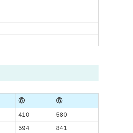
⑤
⑥
410
580
594
841