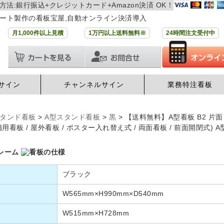
方法:銀行振込+クレジットカード+Amazon決済 OK！
ート製作の看板宝屋,自動オンライン決済導入
月1,000件以上見積
1万円以上送料無料※
24時間注文受付中
サイン
チャンネルサイン
業務特注看板
タンド看板
>
A型スタンド看板
>
黒
>
【送料無料】A型看板 B2 片面 黒
店舗用看板 / 屋外看板 / ポスター入れ替え式 / 両面看板 / 前面開閉式) 
ブラック
W565mm×H990mm×D540mm
W515mm×H728mm