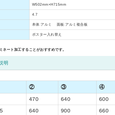
W502mm×H715mm
4.7
本体:アルミ 面板:アルミ複合板
ポスター入れ替え
ラミネート加工することがおすすめです。
説明
②
③
④
0
470
640
600
5
640
900
660