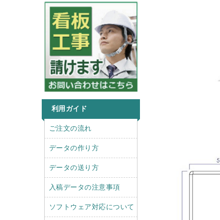
利用ガイド
r
l
ご注文の流れ
i
e
g
f
データの作り方
h
t
t
データの送り方
入稿データの注意事項
ソフトウェア対応について