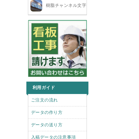
樹脂チャンネル文字
利用ガイド
r
l
ご注文の流れ
i
e
g
f
データの作り方
h
t
t
データの送り方
入稿データの注意事項