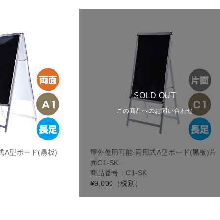
SOLD OUT
この商品へのお問い合わせ
式A型ボード(黒板)
屋外使用可能 両用式A型ボード(黒板)片
面C1-SK…
商品番号：C1-SK
¥9,000
（税別）