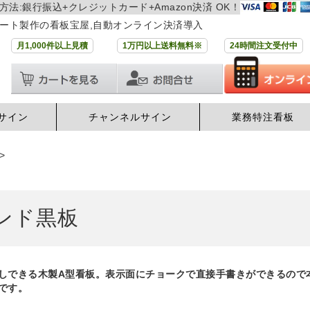
方法:銀行振込+クレジットカード+Amazon決済 OK！
ート製作の看板宝屋,自動オンライン決済導入
月1,000件以上見積
1万円以上送料無料※
24時間注文受付中
サイン
チャンネルサイン
業務特注看板
>
ンド黒板
しできる木製A型看板。表示面にチョークで直接手書きができるので
です。