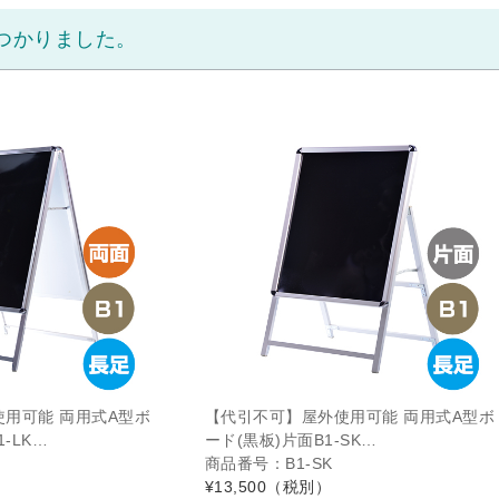
つかりました。
用可能 両用式A型ボ
【代引不可】屋外使用可能 両用式A型ボ
-LK…
ード(黒板)片面B1-SK…
商品番号：B1-SK
¥13,500
（税別）