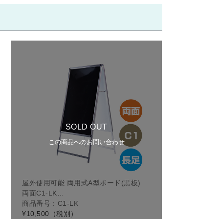
SOLD OUT
この商品へのお問い合わせ
屋外使用可能 両用式A型ボード(黒板)
両面C1-LK…
商品番号：C1-LK
¥10,500
（税別）