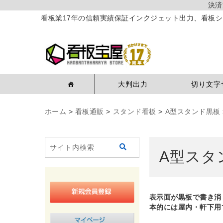
決済
看板業17年の信頼実績保証インクジェット出力、看板シ
大判出力
切り文字
ホーム
>
看板通販
>
スタンド看板
>
A型スタンド黒板
A型スタ
表示面が黒板で書き消
本的には屋内・軒下用