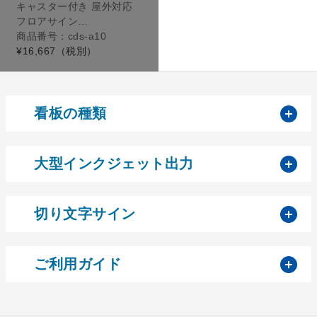
キャスター付き 屋外対応
フロアサイン…
商品番号：cds-a10
¥16,667
（税別）
開
看板の種類
開
大型インクジェット出力
開
切り文字サイン
開
ご利用ガイド