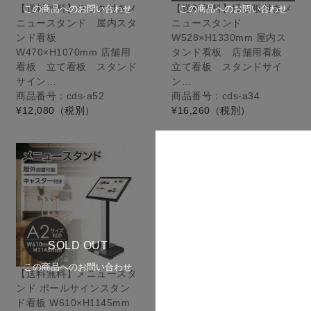
【送料無料】ラック付きメ
【送料無料】掲示板付きメ
この商品へのお問い合わせ
この商品へのお問い合わせ
ニュースタンド 屋内スタ
ニュースタンド
ンド看板
W528×H1330mm 屋内ス
W470×H1070mm 店舗用
タンド看板 店舗用看板
看板 立て看板 スタンド
立て看板 スタンドサイ
サイン…
ン…
商品番号：cds-a52
商品番号：cds-a34
¥12,080
（税別）
¥16,260
（税別）
SOLD OUT
この商品へのお問い合わせ
【送料無料】メニュースタ
ンド ポールサインスタン
ド看板 W610×H1145mm