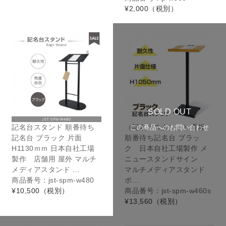
¥2,000
（税別）
SOLD OUT
記名台スタンド 順番待ち
（記名台スタンド）看板
この商品へのお問い合わせ
記名台 ブラック 片面
順番待ち記名台 ブラッ
H1130ｍｍ 日本自社工場
ク 日本自社工場製作 メ
製作 店舗用 屋外 マルチ
ニュースタンドサイン
メディアスタンド …
マルチメディアスタンド
商品番号：jst-spm-w480
ポ…
¥10,500
（税別）
商品番号：jst-spm-w460s
¥13,560
（税別）