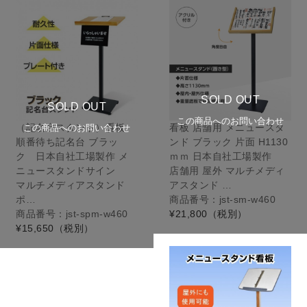
SOLD OUT
SOLD OUT
この商品へのお問い合わせ
（記名台スタンド）看板
看板 店舗用 メニュースタ
この商品へのお問い合わせ
順番待ち記名台 ブラッ
ンド ブラック 片面 H1130
ク 日本自社工場製作 メ
ｍｍ 日本自社工場製作
ニュースタンドサイン
店舗用 屋外 マルチメディ
マルチメディアスタンド
アスタンド …
ポ…
商品番号：jst-sm-w460
商品番号：jst-spm-w460
¥21,800
（税別）
¥15,650
（税別）