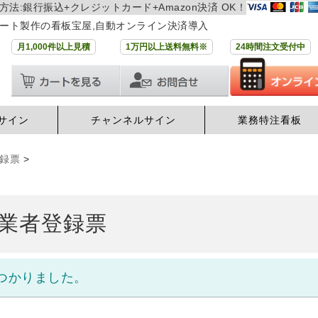
方法:銀行振込+クレジットカード+Amazon決済 OK！
ート製作の看板宝屋,自動オンライン決済導入
月1,000件以上見積
1万円以上送料無料※
24時間注文受付中
サイン
チャンネルサイン
業務特注看板
録票
>
業者登録票
つかりました。