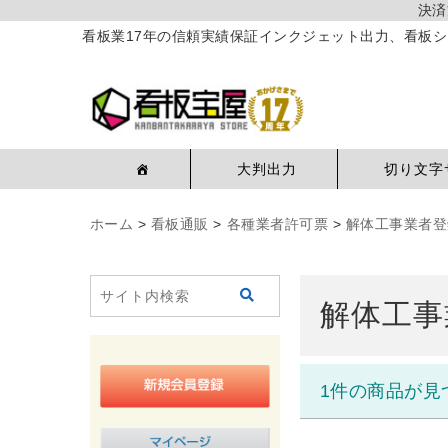
決済
看板業17年の信頼実績保証インクジェット出力、看板シ
大判出力
切り文字
ホーム
>
看板通販
>
各種業者許可票
>
解体工事業者登
解体工事
1件の商品が見