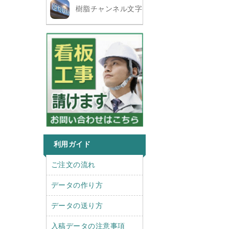
樹脂チャンネル文字
利用ガイド
r
l
ご注文の流れ
i
e
g
f
データの作り方
h
t
t
データの送り方
入稿データの注意事項