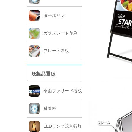
ターポリン
ガラスシート印刷
プレート看板
既製品通販
壁面ファサード看板
袖看板
LEDランプ式京行灯