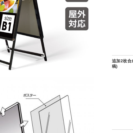
追加2枚合
稿)