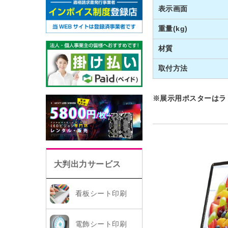
表示画面
重量(kg)
材質
取付方法
※展示用ポスターは
大判出力サービス
看板シート印刷
電飾シート印刷