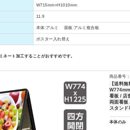
W715mm×H1010mm
11.9
本体:アルミ 面板:アルミ複合板
ポスター入れ替え
ラミネート加工することがおすすめです。
商品番号：k
【送料無料
W774mm
看板 / 
両面看板 
スタンド看
本体のみ