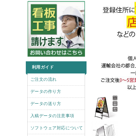
利用ガイド
r
l
ご注文の流れ
i
e
g
f
データの作り方
h
t
t
データの送り方
入稿データの注意事項
ソフトウェア対応について