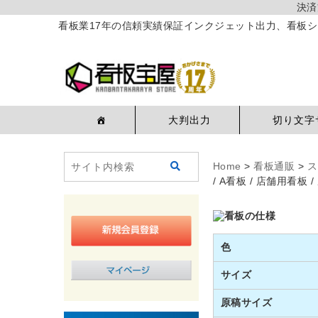
決済
看板業17年の信頼実績保証インクジェット出力、看板シ
大判出力
切り文字
Home
>
看板通販
>
ス
/ A看板 / 店舗用看板
色
サイズ
原稿サイズ