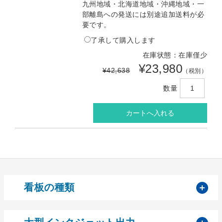
九州地域・北海道地域・沖縄地域・一
部離島への発送には別途追加送料が必
要です。
了承して購入します
在庫状態：在庫僅少
¥23,980
¥42,638
（税別）
数量
開
看板の種類
開