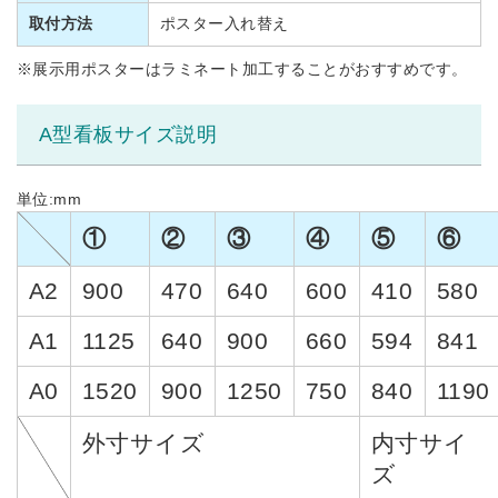
取付方法
ポスター入れ替え
※展示用ポスターはラミネート加工することがおすすめです。
A型看板サイズ説明
単位:mm
①
②
③
④
⑤
⑥
A2
900
470
640
600
410
580
A1
1125
640
900
660
594
841
A0
1520
900
1250
750
840
1190
外寸サイズ
内寸サイ
ズ