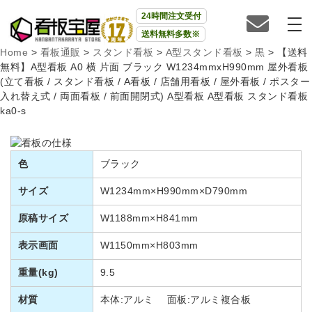
24時間注文受付
送料無料多数※
Home
>
看板通販
>
スタンド看板
>
A型スタンド看板
>
黒
>
【送料
無料】A型看板 A0 横 片面 ブラック W1234mmxH990mm 屋外看板
(立て看板 / スタンド看板 / A看板 / 店舗用看板 / 屋外看板 / ポスター
入れ替え式 / 両面看板 / 前面開閉式) A型看板 A型看板 スタンド看板
ka0-s
色
ブラック
サイズ
W1234mm×H990mm×D790mm
原稿サイズ
W1188mm×H841mm
表示画面
W1150mm×H803mm
重量(kg)
9.5
材質
本体:アルミ 面板:アルミ複合板