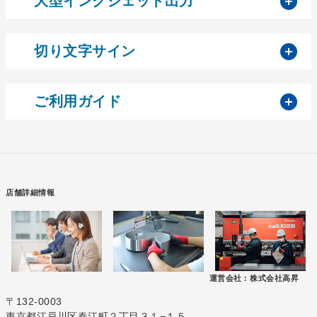
大型インクジェット出力
開
切り文字サイン
開
ご利用ガイド
店舗詳細情報
運営会社 :
株式会社高昇
〒132-0003
東京都江戸川区春江町２丁目３１−１５