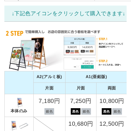
↓下記色アイコンをクリックして購入できます↓
A2(アルミ板)
A1(亜鉛版)
片面
片面
両面
7,180円
7,250円
10,800円
本体のみ
銀色
黒色
銀色
黒色
銀色
10,680円
12,500円