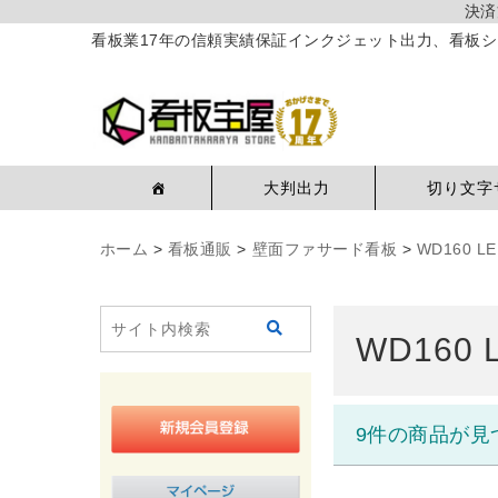
決済
看板業17年の信頼実績保証インクジェット出力、看板シ
大判出力
切り文字
ホーム
>
看板通販
>
壁面ファサード看板
>
WD160 
WD160
9件の商品が見