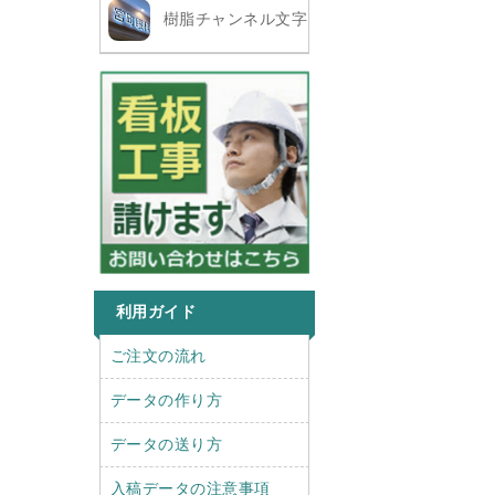
樹脂チャンネル文字
利用ガイド
r
l
ご注文の流れ
i
e
g
f
データの作り方
h
t
t
データの送り方
入稿データの注意事項