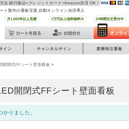
方法:銀行振込+クレジットカード+Amazon決済 OK！
ート製作の看板宝屋,自動オンライン決済導入
月1,000件以上見積
1万円以上送料無料※
24時間注文受付中
サイン
チャンネルサイン
業務特注看板
LED開閉式FFシート壁面看板
>
 LED開閉式FFシート壁面看板
つかりました。