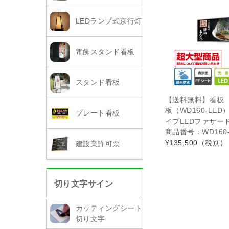
LEDランプ式京行灯
電飾スタンド看板
スタンド看板
【送料無料】看板
板（WD160-LE
プレート看板
イプLEDファサード
商品番号：WD160-2
¥135,500
（税別）
建設業許可票
切り文字サイン
カッティングシート
切り文字