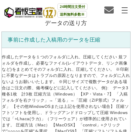
24時間注文受付
送料無料多数※
データの送り方
事前に作成した入稿用のデータを圧縮
作成したデータを１つのフォルダに入れ、圧縮してください 規フ
ォルダを作成し、必要なファイル(レイアウトデータ、リンク画像
など)をまとめてそのフォルダに入れ、圧縮してください。 ※印刷
に不要なデータはトラブルの原因となりますので、フォルダに入れ
ないようお願いいたします。 ※同じサイズで複数データがある場
合はご注文の際、備考欄などに記入してください。 例): データ3
種各1枚 計3枚 圧縮方法（Windows） 【XP・Vista・7】 「入稿
フォルダを右クリック」→「送る」→「圧縮（ZIP形式）フォル
ダ」 【その他WindowOSまたは上記を使用されない場合】 圧縮ソ
フトソフトを使用し、ドラッグアンドドロップして圧縮 Windows
では「+Lhaca(ラカ)」（フリーウェア）が標準的に使用されてい
ます。 圧縮方法（Mac） 【MacOSX】 「control」+クリック
で"○○○○○を圧縮"を選択。 【MacOS9】 「圧縮ソフトソフトを使