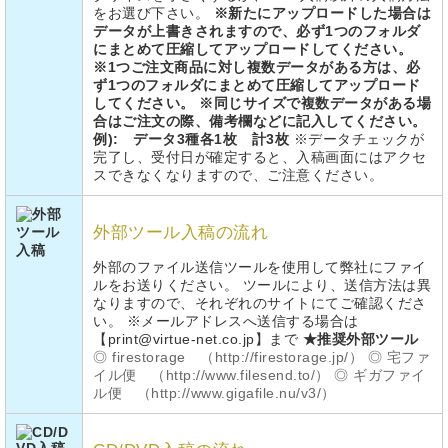
をお選び下さい。
※新たにアップロードした場合は
データが上書きされますので、必ず1つのフォルダ
にまとめて圧縮してアップロードしてください。
※1つご注文商品に対し複数データがある方は、必
ず1つのフォルダにまとめて圧縮してアップロード
してください。 ※同じサイズで複数データがある場
合はご注文の際、備考欄などに記入してください。
例): データ3種各1枚 計3枚
※データチェックが
完了し、受付日が確定すると、入稿画面にはアクセ
スできなくなりますので、ご注意ください。
外部ツール入稿の流れ
外部のファイル送信ツールを使用して弊社にファイ
ルをお送りください。 ツールにより、送信方法は異
なりますので、それぞれのサイトにてご確認くださ
い。 ※メールアドレスへ送信する場合は
【print@virtue-net.co.jp】まで
★推奨外部ツール
◎ firestorage （http://firestorage.jp/）
◎ 宅ファ
イル便 （http://www.filesend.to/）
◎ ギガファイ
ル便 （http://www.gigafile.nu/v3/）