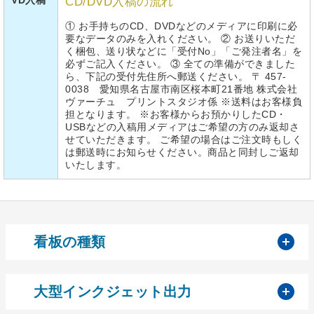
CD/DVD入稿の流れ
① お手持ちのCD、DVDなどのメディアに印刷に必
要なデータのみを入れください。 ② お送りいただ
く梱包、送り状などに「受付No」「ご発注者名」を
必ずご記入ください。 ③ 全ての準備ができました
ら、下記の受付先住所へ郵送ください。 〒 457-
0038 愛知県名古屋市南区桜本町21番地 株式会社
ヴァーチュ プリントスタジオ係 ※送料はお客様負
担となります。 ※お客様からお預かりしたCD・
USBなどの入稿用メディアはご希望の方のみ返却さ
せていただきます。 ご希望の場合はご注文時もしく
は郵送時にお知らせください。商品と同封しご返却
いたします。
開
看板の種類
開
大型インクジェット出力