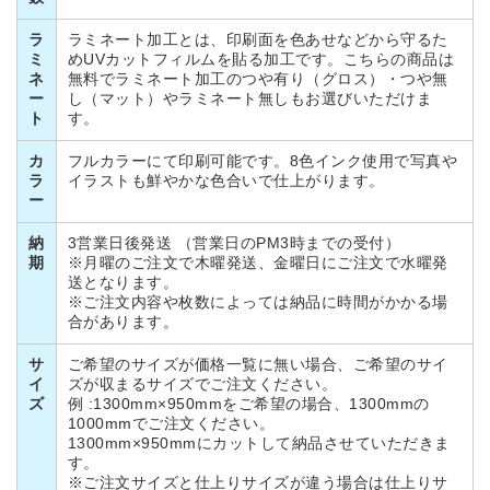
ラ
ラミネート加工とは、印刷面を色あせなどから守るた
ミ
めUVカットフィルムを貼る加工です。こちらの商品は
ネ
無料でラミネート加工のつや有り（グロス）・つや無
ー
し（マット）やラミネート無しもお選びいただけま
ト
す。
カ
フルカラーにて印刷可能です。8色インク使用で写真や
ラ
イラストも鮮やかな色合いで仕上がります。
ー
納
3営業日後発送 （営業日のPM3時までの受付）
期
※月曜のご注文で木曜発送、金曜日にご注文で水曜発
送となります。
※ご注文内容や枚数によっては納品に時間がかかる場
合があります。
サ
ご希望のサイズが価格一覧に無い場合、ご希望のサイ
イ
ズが収まるサイズでご注文ください。
ズ
例 :1300mm×950mmをご希望の場合、1300mmの
1000mmでご注文ください。
1300mm×950mmにカットして納品させていただきま
す。
※ご注文サイズと仕上りサイズが違う場合は仕上りサ