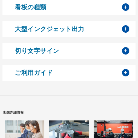
開
看板の種類
開
大型インクジェット出力
開
切り文字サイン
開
ご利用ガイド
店舗詳細情報