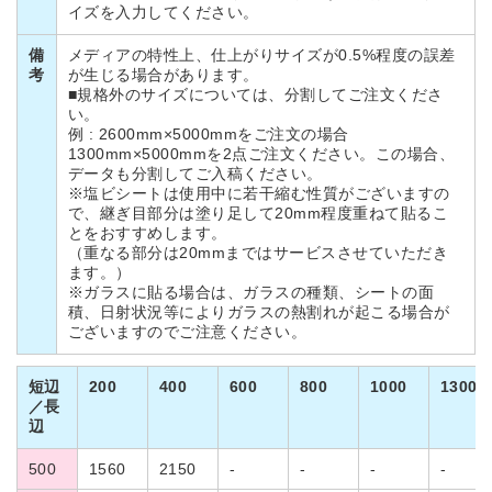
イズを入力してください。
備
メディアの特性上、仕上がりサイズが0.5%程度の誤差
考
が生じる場合があります。
■規格外のサイズについては、分割してご注文くださ
い。
例 : 2600mm×5000mmをご注文の場合
1300mm×5000mmを2点ご注文ください。この場合、
データも分割してご入稿ください。
※塩ビシートは使用中に若干縮む性質がございますの
で、継ぎ目部分は塗り足して20mm程度重ねて貼るこ
とをおすすめします。
（重なる部分は20mmまではサービスさせていただき
ます。）
※ガラスに貼る場合は、ガラスの種類、シートの面
積、日射状況等によりガラスの熱割れが起こる場合が
ございますのでご注意ください。
短辺
200
400
600
800
1000
1300
／長
辺
500
1560
2150
-
-
-
-