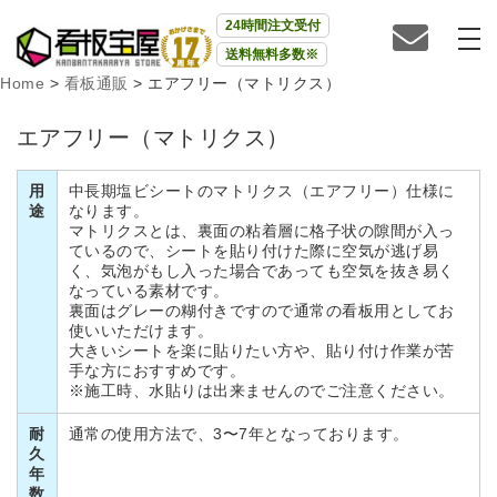
24時間注文受付
送料無料多数※
Home
>
看板通販
>
エアフリー（マトリクス）
エアフリー（マトリクス）
用
中長期塩ビシートのマトリクス（エアフリー）仕様に
途
なります。
マトリクスとは、裏面の粘着層に格子状の隙間が入っ
ているので、シートを貼り付けた際に空気が逃げ易
く、気泡がもし入った場合であっても空気を抜き易く
なっている素材です。
裏面はグレーの糊付きですので通常の看板用としてお
使いいただけます。
大きいシートを楽に貼りたい方や、貼り付け作業が苦
手な方におすすめです。
※施工時、水貼りは出来ませんのでご注意ください。
耐
通常の使用方法で、3〜7年となっております。
久
年
数