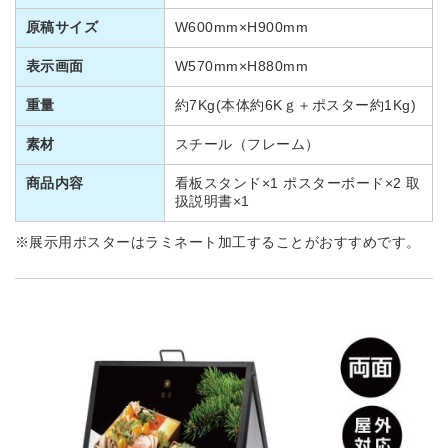
原稿サイズ
W600mm×H900mm
表示画面
W570mm×H880mm
重量
約7Kg(本体約6Kｇ＋ポスター約1Kg)
素材
スチール（フレーム）
商品内容
看板スタンド×1 ポスターボード×2 取
扱説明書×1
※展示用ポスターはラミネート加工することがおすすめです。