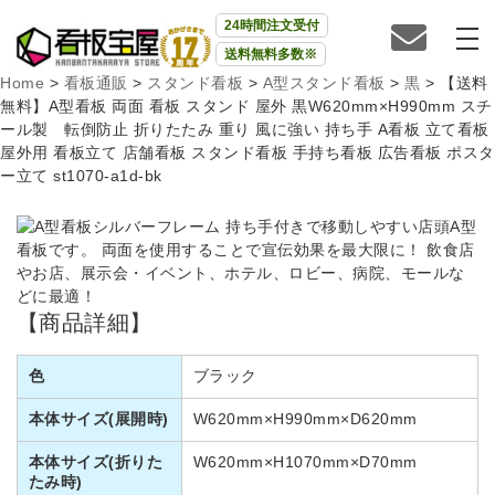
24時間注文受付
送料無料多数※
Home
>
看板通販
>
スタンド看板
>
A型スタンド看板
>
黒
>
【送料
無料】A型看板 両面 看板 スタンド 屋外 黒W620mm×H990mm スチ
ール製 転倒防止 折りたたみ 重り 風に強い 持ち手 A看板 立て看板
屋外用 看板立て 店舗看板 スタンド看板 手持ち看板 広告看板 ポスタ
ー立て st1070-a1d-bk
持ち手付きで移動しやすい店頭A型
看板です。 両面を使用することで宣伝効果を最大限に！ 飲食店
やお店、展示会・イベント、ホテル、ロビー、病院、モールな
どに最適！
【商品詳細】
色
ブラック
本体サイズ(展開時)
W620mm×H990mm×D620mm
本体サイズ(折りた
W620mm×H1070mm×D70mm
たみ時)