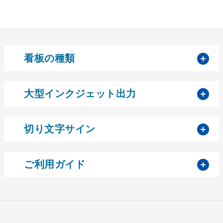
開
看板の種類
開
大型インクジェット出力
開
切り文字サイン
開
ご利用ガイド