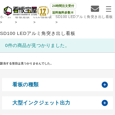
24時間注文受付
送料無料多数※
ホーム
看板通販
LED袖看板
SD100 LEDアルミ角突き出し看板
>
>
>
>
SD100 LEDアルミ角突き出し看板
0件の商品が見つかりました。
該当する項目は見つかりませんでした。
開
看板の種類
開
大型インクジェット出力