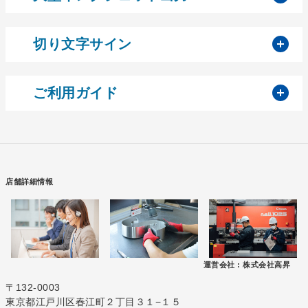
開
切り文字サイン
開
ご利用ガイド
店舗詳細情報
運営会社 :
株式会社高昇
〒132-0003
東京都江戸川区春江町２丁目３１−１５