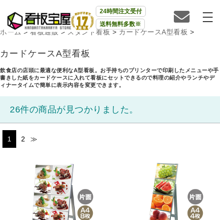
24時間注文受付
送料無料多数※
ホーム
>
看板通販
>
スタンド看板
>
カードケースA型看板
>
カードケースA型看板
飲食店の店頭に最適な便利なA型看板。お手持ちのプリンターで印刷したメニューや手
書きした紙をカードケースに入れて看板にセットできるので料理の紹介やランチやデ
ィナータイムで簡単に表示内容を変更できます。
26件の商品が見つかりました。
1
2
≫