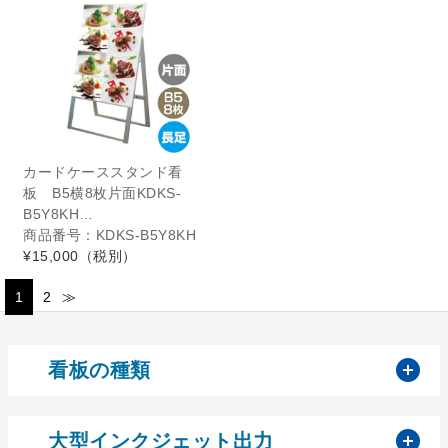
カードケーススタンド看
板 B5横8枚片面KDKS-
B5Y8KH…
商品番号：KDKS-B5Y8KH
¥15,000
（税別）
1
2
≫
開
看板の種類
開
大型インクジェット出力