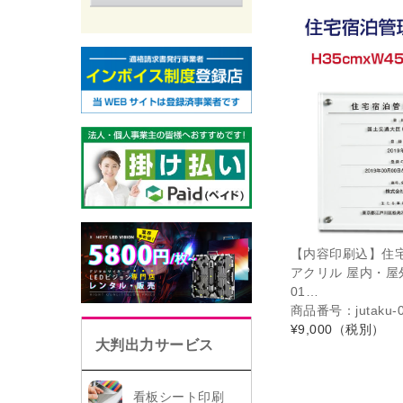
【内容印刷込】住
アクリル 屋内・屋外使
01…
商品番号：jutaku-
¥9,000
（税別）
大判出力サービス
看板シート印刷