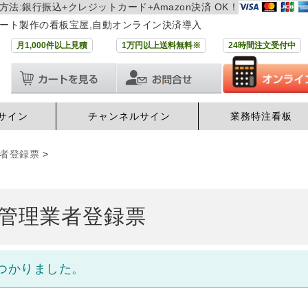
方法:銀行振込+クレジットカード+Amazon決済 OK！
ート製作の看板宝屋,自動オンライン決済導入
月1,000件以上見積
1万円以上送料無料※
24時間注文受付中
サイン
チャンネルサイン
業務特注看板
者登録票
>
管理業者登録票
つかりました。