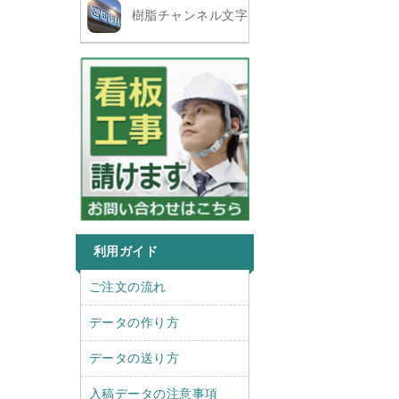
樹脂チャンネル文字
利用ガイド
r
l
ご注文の流れ
i
e
g
f
データの作り方
h
t
t
データの送り方
入稿データの注意事項