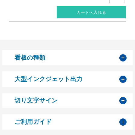
開
看板の種類
開
大型インクジェット出力
開
切り文字サイン
開
ご利用ガイド