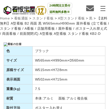
24時間注文受付
送料無料多数※
Home
>
看板通販
>
スタンド看板
>
A型スタンド看板
>
黒
>
【送料
無料】A型看板 B2 両面 黒 W565mmxH990mm 屋外看板 (立て看板 /
スタンド看板 / A看板 / 店舗用看板 / 屋外看板 / ポスター入れ替え式
/ 両面看板 / 前面開閉式) A型看板 A型看板 スタンド看板 KB2-D
色
ブラック
サイズ
W565mm×H990mm×D560mm
原稿サイズ
W515mm×H728mm
表示画面
W502mm×H715mm
重量(kg)
7.5
材質
本体:アルミ 面板:アルミ複合板
取付方法
ポスター入れ替え