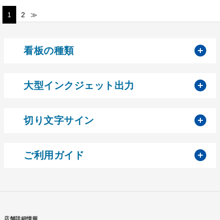
1
2
≫
開
看板の種類
開
大型インクジェット出力
開
切り文字サイン
開
ご利用ガイド
店舗詳細情報