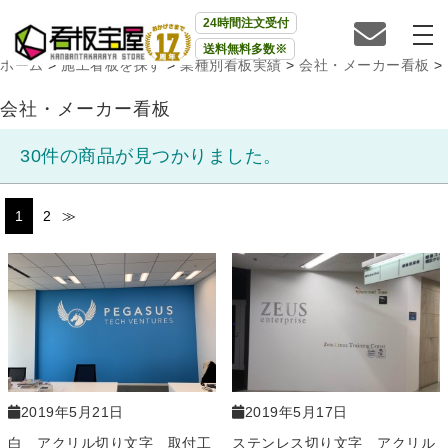
24時間注文受付
送料無料多数※
ホーム
>
施工看板を探す
>
業種別看板実績
>
会社・メーカー看板
>
会社・メーカー看板
30件の商品が見つかりました。
1
2
≫
2019年5月21日
2019年5月17日
白 アクリル切り文字 取付工
ステンレス切り文字 アクリル