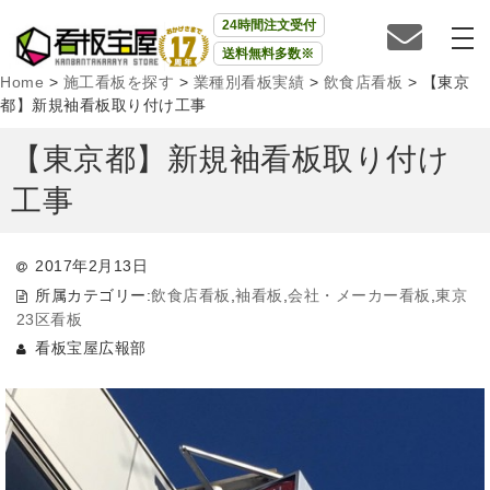
24時間注文受付
送料無料多数※
Home
>
施工看板を探す
>
業種別看板実績
>
飲食店看板
>
【東京
都】新規袖看板取り付け工事
【東京都】新規袖看板取り付け
工事
2017年2月13日
所属カテゴリー:
飲食店看板
,
袖看板
,
会社・メーカー看板
,
東京
23区看板
看板宝屋広報部