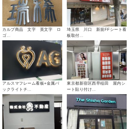
カルプ商品 文字 英文字 ロ
埼玉県 川口 新規FFシート看
ゴ...
板取付...
アルスマフレーム看板+金属バ
東京都新宿区西早稲田 屋内シ
ックライトチ...
ート貼り付け...