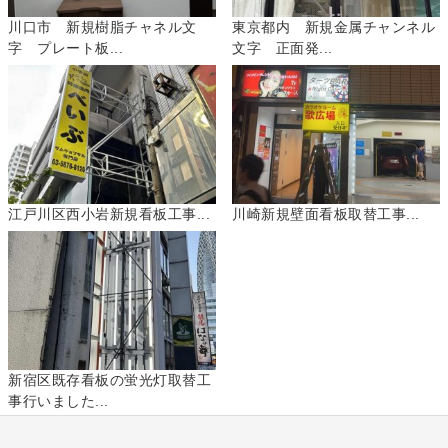
川口市 新規樹脂チャネル文
東京都内 新規金属チャンネル
字 プレート板...
文字 正面発...
江戸川区西小岩新規看板工事...
川崎新規壁面看板取替工事...
新宿区既存看板の蛍光灯取替工
事行いました...