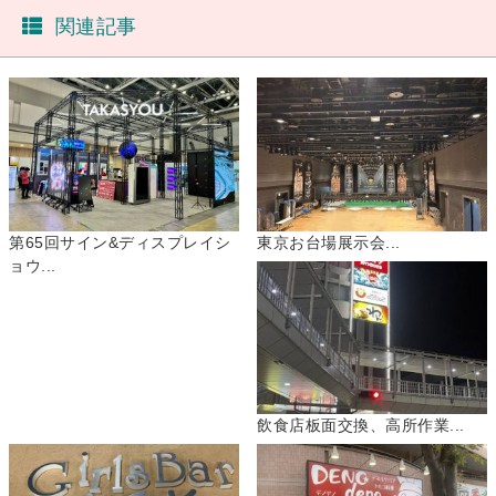
関連記事
第65回サイン&ディスプレイシ
東京お台場展示会...
ョウ...
飲食店板面交換、高所作業...