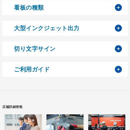
開
看板の種類
開
大型インクジェット出力
開
切り文字サイン
開
ご利用ガイド
店舗詳細情報