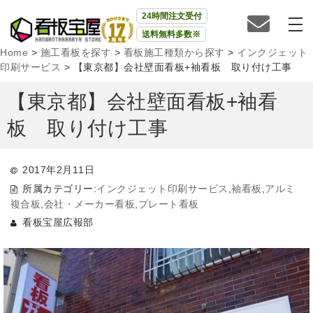
24時間注文受付
送料無料多数※
Home
>
施工看板を探す
>
看板施工種類から探す
>
インクジェット
印刷サービス
>
【東京都】会社壁面看板+袖看板 取り付け工事
【東京都】会社壁面看板+袖看
板 取り付け工事
2017年2月11日
所属カテゴリー:
インクジェット印刷サービス
,
袖看板
,
アルミ
複合板
,
会社・メーカー看板
,
プレート看板
看板宝屋広報部