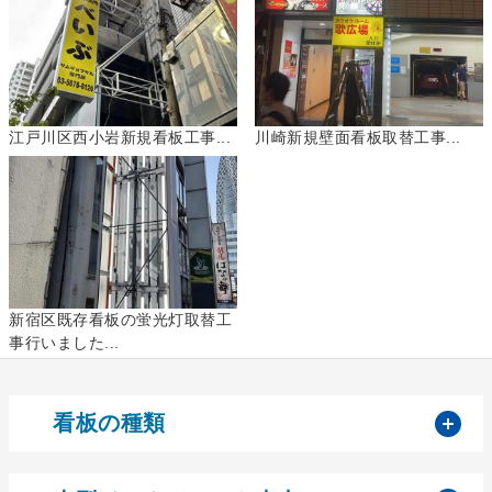
江戸川区西小岩新規看板工事...
川崎新規壁面看板取替工事...
新宿区既存看板の蛍光灯取替工
事行いました...
開
看板の種類