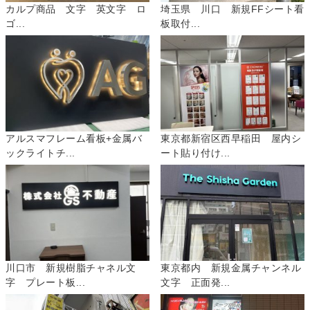
カルプ商品 文字 英文字 ロ
埼玉県 川口 新規FFシート看
ゴ...
板取付...
アルスマフレーム看板+金属バ
東京都新宿区西早稲田 屋内シ
ックライトチ...
ート貼り付け...
川口市 新規樹脂チャネル文
東京都内 新規金属チャンネル
字 プレート板...
文字 正面発...