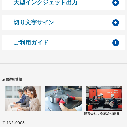
開
大型インクジェット出力
開
切り文字サイン
開
ご利用ガイド
店舗詳細情報
運営会社 :
株式会社高昇
〒132-0003