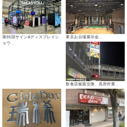
第65回サイン&ディスプレイシ
東京お台場展示会...
ョウ...
飲食店板面交換、高所作業...