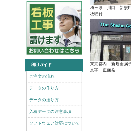
埼玉県 川口 新規F
板取付...
東京都内 新規金属
利用ガイド
文字 正面発...
r
l
ご注文の流れ
i
e
g
f
データの作り方
h
t
t
データの送り方
入稿データの注意事項
ソフトウェア対応について