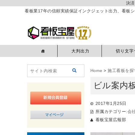
決済
看板業17年の信頼実績保証インクジェット出力、看板シ
大判出力
切り文字
Home
>
施工看板を探
ビル案内
2017年1月25日
所属カテゴリー:
会
看板宝屋広報部