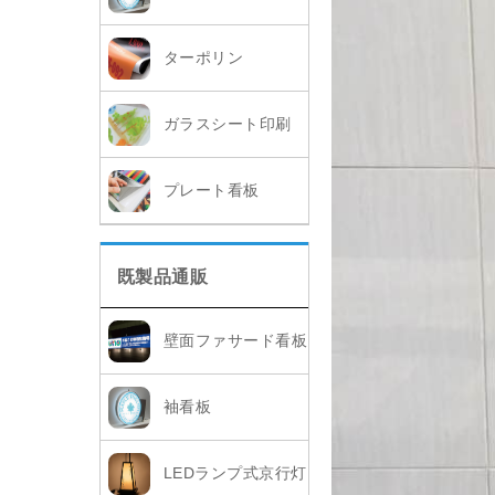
ターポリン
ガラスシート印刷
プレート看板
既製品通販
壁面ファサード看板
袖看板
LEDランプ式京行灯