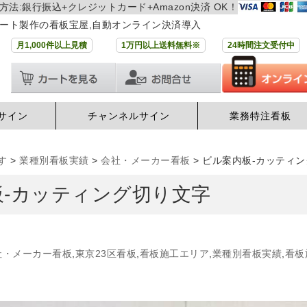
方法:銀行振込+クレジットカード+Amazon決済 OK！
ート製作の看板宝屋,自動オンライン決済導入
月1,000件以上見積
1万円以上送料無料※
24時間注文受付中
サイン
チャンネルサイン
業務特注看板
す
>
業種別看板実績
>
会社・メーカー看板
>
ビル案内板-カッティ
板-カッティング切り文字
社・メーカー看板
,
東京23区看板
,
看板施工エリア
,
業種別看板実績
,
看板