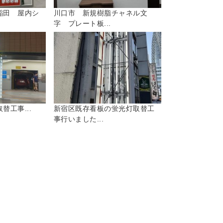
稲田 屋内シ
川口市 新規樹脂チャネル文
字 プレート板...
替工事...
新宿区既存看板の蛍光灯取替工
事行いました...