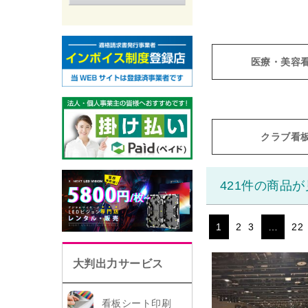
医療・美容
クラブ看
421件の商品
1
2
3
…
22
大判出力サービス
看板シート印刷