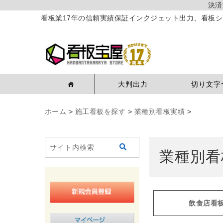
決済
看板業17年の信頼実績保証インクジェット出力、看板シ
大判出力
切り文字
ホーム
>
施工看板を探す
>
業種別看板実績
>
業種別看
飲食店看