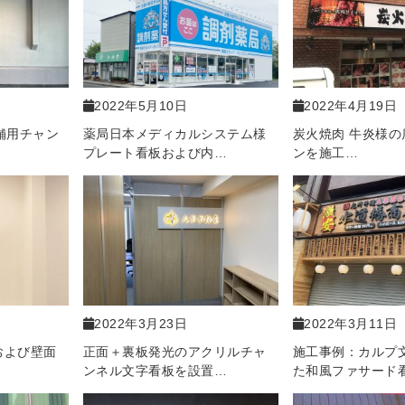
2022年5月10日
2022年4月19日
新店舗用チャン
薬局日本メディカルシステム様
炭火焼肉 牛炎様の
プレート看板および内…
ンを施工…
2022年3月23日
2022年3月11日
および壁面
正面＋裏板発光のアクリルチャ
施工事例：カルプ
ンネル文字看板を設置…
た和風ファサード