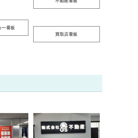
不動産看板
カー看板
買取店看板