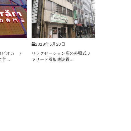
2019年5月28日
タピオカ ア
リラクゼーション店の外照式フ
文字…
ァサード看板他設置…