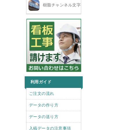
樹脂チャンネル文字
利用ガイド
r
l
ご注文の流れ
i
e
g
f
データの作り方
h
t
t
データの送り方
入稿データの注意事項