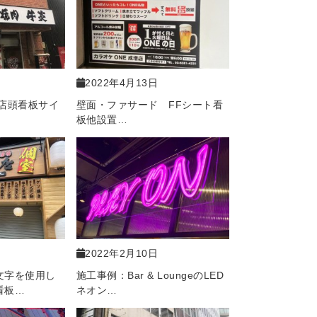
2022年4月13日
店頭看板サイ
壁面・ファサード FFシート看
板他設置…
2022年2月10日
文字を使用し
施工事例：Bar & LoungeのLED
看板…
ネオン…