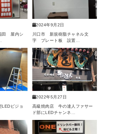
2024年9月2日
稲田 屋内シ
川口市 新規樹脂チャネル文
…
字 プレート板 設置…
2022年5月27日
LEDビジョ
高級焼肉店 牛の達人ファサー
ド部にLEDチャンネ…