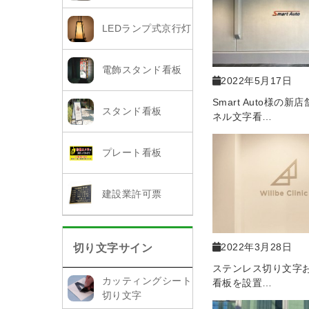
LEDランプ式京行灯
電飾スタンド看板
2022年5月17日
Smart Auto様の
スタンド看板
ネル文字看…
プレート看板
建設業許可票
2022年3月28日
切り文字サイン
ステンレス切り文字
カッティングシート
看板を設置…
切り文字