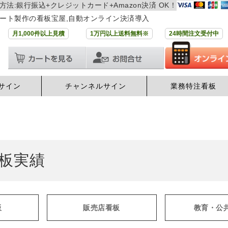
方法:銀行振込+クレジットカード+Amazon決済 OK！
ート製作の看板宝屋,自動オンライン決済導入
月1,000件以上見積
1万円以上送料無料※
24時間注文受付中
サイン
チャンネルサイン
業務特注看板
板実績
板
販売店看板
教育・公