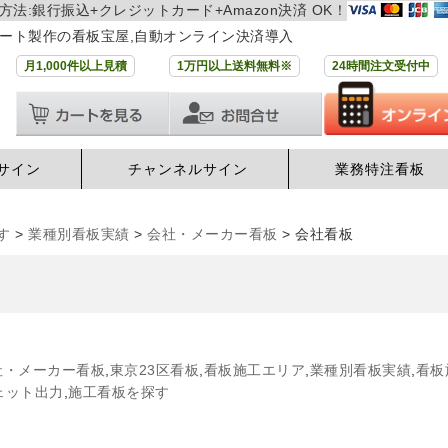
方法:銀行振込+クレジットカード+Amazon決済 OK！
ート製作の看板宝屋,自動オンライン決済導入
月1,000件以上見積
1万円以上送料無料※
24時間注文受付中
サイン
チャンネルサイン
業務特注看板
す
>
業種別看板実績
>
会社・メーカー看板
>
会社看板
社・メーカー看板
,
東京23区看板
,
看板施工エリア
,
業種別看板実績
,
看板
ェット出力
,
施工看板を探す