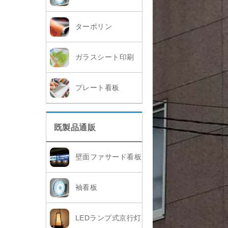
ターポリン
ガラスシート印刷
プレート看板
既製品通販
壁面ファサード看板
袖看板
LEDランプ式京行灯