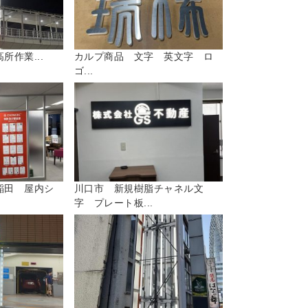
所作業...
カルプ商品 文字 英文字 ロ
ゴ...
稲田 屋内シ
川口市 新規樹脂チャネル文
字 プレート板...