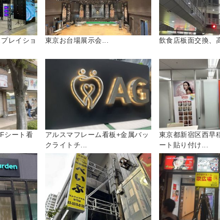
スプレイショ
東京お台場展示会...
飲食店板面交換、高
Fシート看
アルスマフレーム看板+金属バッ
東京都新宿区西早
クライトチ...
ート貼り付け...