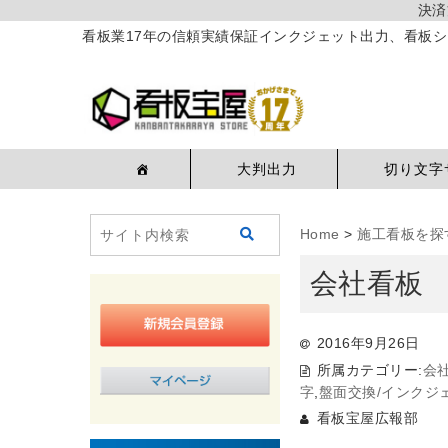
決済
看板業17年の信頼実績保証インクジェット出力、看板シ
大判出力
切り文字
Home
>
施工看板を探
会社看板
2016年9月26日
所属カテゴリー:
会
字
,
盤面交換/インクジ
看板宝屋広報部