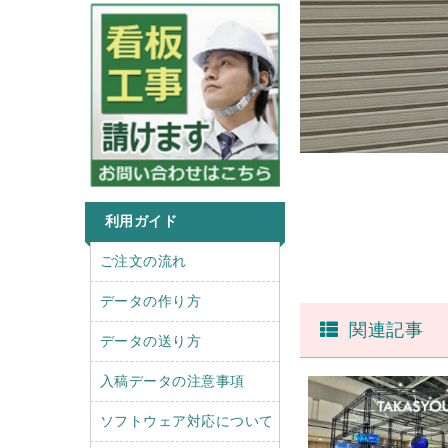
利用ガイド
r
l
ご注文の流れ
i
e
g
f
データの作り方
h
t
関連記事
t
データの送り方
入稿データの注意事項
ソフトウェア対応について