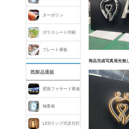
ターポリン
ガラスシート印刷
プレート看板
商品完成写真発光無
既製品通販
壁面ファサード看板
袖看板
LEDランプ式京行灯