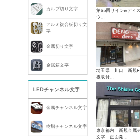
カルプ切り文字
第65回サイン&ディ
ウ...
アルミ複合板切り文
字
金属切り文字
金属箱文字
埼玉県 川口 新規F
板取付...
LEDチャンネル文字
金属チャンネル文字
樹脂チャンネル文字
東京都内 新規金属
文字 正面発...