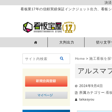
決済
看板業17年の信頼実績保証インクジェット出力、看板シ
大判出力
切り文字
Home
>
施工看板を探
アルスマ
2024年9月4日
所属カテゴリー:
看
takasyou