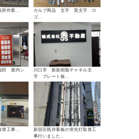
所作業...
カルプ商品 文字 英文字 ロ
ゴ...
稲田 屋内シ
川口市 新規樹脂チャネル文
字 プレート板...
替工事...
新宿区既存看板の蛍光灯取替工
事行いました...