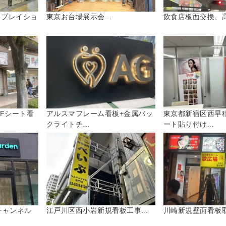
スプレイショ
東京お台場展示会...
飲食店板面交換、高
Fシート看
アルスマフレーム看板+金属バッ
東京都新宿区西早
クライトチ...
ート貼り付け...
チャンネル
江戸川区西小岩新規看板工事...
川崎新規壁面看板取