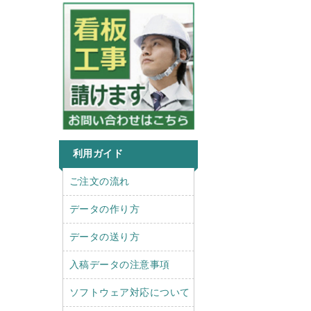
利用ガイド
r
l
ご注文の流れ
i
e
g
f
データの作り方
h
t
t
データの送り方
入稿データの注意事項
ソフトウェア対応について