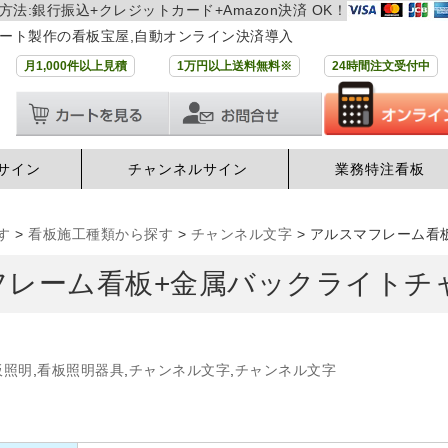
方法:銀行振込+クレジットカード+Amazon決済 OK！
ート製作の看板宝屋,自動オンライン決済導入
月1,000件以上見積
1万円以上送料無料※
24時間注文受付中
サイン
チャンネルサイン
業務特注看板
す
>
看板施工種類から探す
>
チャンネル文字
>
アルスマフレーム看
フレーム看板+金属バックライトチ
板照明
,
看板照明器具
,
チャンネル文字
,
チャンネル文字