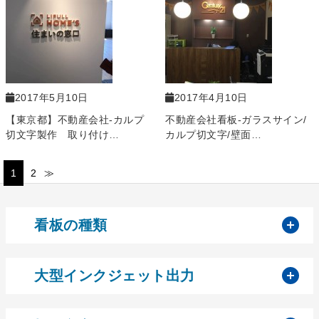
2017年5月10日
2017年4月10日
【東京都】不動産会社-カルプ
不動産会社看板-ガラスサイン/
切文字製作 取り付け…
カルプ切文字/壁面…
1
2
≫
開
看板の種類
開
大型インクジェット出力