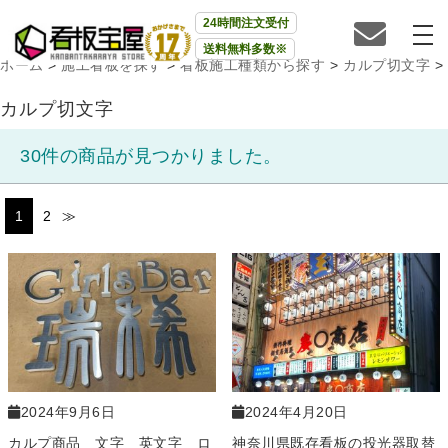
24時間注文受付
送料無料多数※
ホーム
>
施工看板を探す
>
看板施工種類から探す
>
カルプ切文字
>
カルプ切文字
30件の商品が見つかりました。
1
2
≫
2024年9月6日
2024年4月20日
カルプ商品 文字 英文字 ロ
神奈川県既存看板の投光器取替