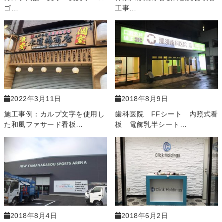
ゴ…
工事…
2022年3月11日
2018年8月9日
施工事例：カルプ文字を使用し
歯科医院 FFシート 内照式看
た和風ファサード看板…
板 電飾乳半シート…
2018年8月4日
2018年6月2日