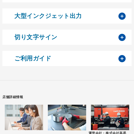
開
大型インクジェット出力
開
切り文字サイン
開
ご利用ガイド
店舗詳細情報
運営会社 :
株式会社高昇