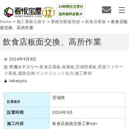
24時間注文受付
送料無料多数※
Home
>
施工看板を探す
>
業種別看板実績
>
飲食店看板
>
飲食店板
面交換、高所作業
飲食店板面交換、高所作業
2024年9月9日
所属カテゴリー:
飲食店看板
,
袖看板
,
茨城県看板
,
壁面ファサー
ド看板
,
盤面交換/インクジェット出力
,
施工事例
takasyou
茨城県
設置場所
設置時期
2024年9月
施工内容
飲食店板面交換工事/td>