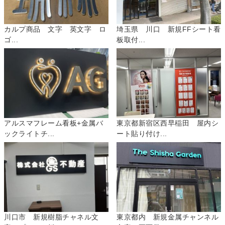
カルプ商品 文字 英文字 ロ
埼玉県 川口 新規FFシート看
ゴ...
板取付...
アルスマフレーム看板+金属バ
東京都新宿区西早稲田 屋内シ
ックライトチ...
ート貼り付け...
川口市 新規樹脂チャネル文
東京都内 新規金属チャンネル