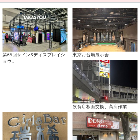
第65回サイン&ディスプレイシ
東京お台場展示会...
ョウ...
飲食店板面交換、高所作業...