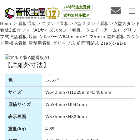
24時間注文受付
送料無料多数※
Home
>
看板通販
>
スタンド看板
>
A型スタンド看板
>
A型スタンド
看板2点セット（A1サイズスタンド看板、ウェイトアーム） グリッ
プ式 A型看板 片面 シルバー W640ｍｍ×H1225ｍｍ 屋外看板 スタン
ド看板 A看板 店舗用看板 グリップ式 前面開閉式 2set-jc-a1-s
【詳細外寸法】
色
シルバー
サイズ
W640mm×H1225mm×D458mm
原稿サイズ
W594mm×H841mm
表示画面
W575mm×H820mm
重量(kg)
4.85