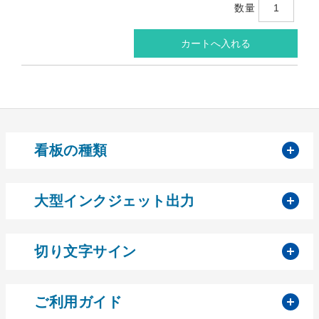
数量
開
看板の種類
開
大型インクジェット出力
開
切り文字サイン
開
ご利用ガイド