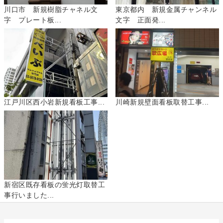
川口市 新規樹脂チャネル文
東京都内 新規金属チャンネル
字 プレート板...
文字 正面発...
江戸川区西小岩新規看板工事...
川崎新規壁面看板取替工事...
新宿区既存看板の蛍光灯取替工
事行いました...