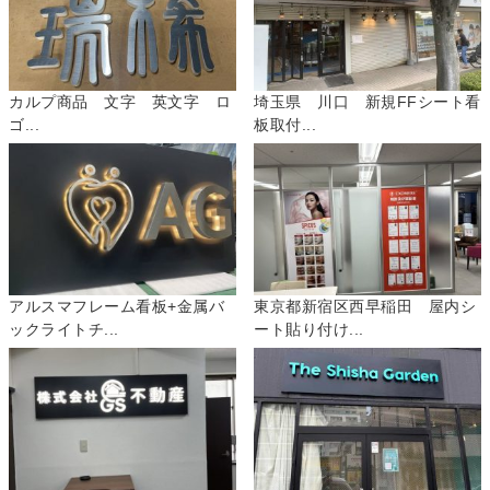
カルプ商品 文字 英文字 ロ
埼玉県 川口 新規FFシート看
ゴ...
板取付...
アルスマフレーム看板+金属バ
東京都新宿区西早稲田 屋内シ
ックライトチ...
ート貼り付け...