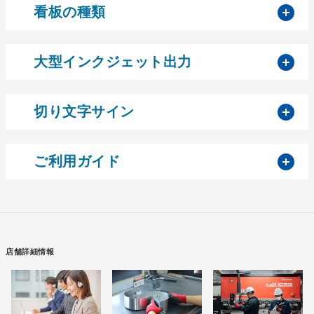
開
看板の種類
開
大型インクジェット出力
開
切り文字サイン
開
ご利用ガイド
店舗詳細情報