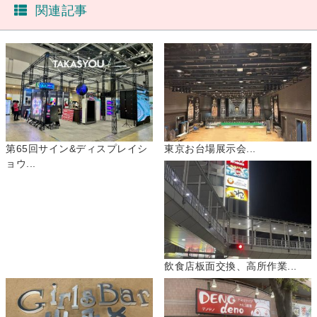
関連記事
第65回サイン&ディスプレイシ
東京お台場展示会...
ョウ...
飲食店板面交換、高所作業...