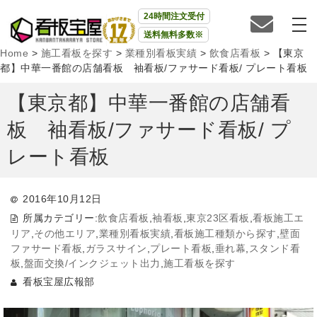
24時間注文受付
送料無料多数※
Home
>
施工看板を探す
>
業種別看板実績
>
飲食店看板
>
【東京
都】中華一番館の店舗看板 袖看板/ファサード看板/ プレート看板
【東京都】中華一番館の店舗看
板 袖看板/ファサード看板/ プ
レート看板
2016年10月12日
所属カテゴリー:
飲食店看板
,
袖看板
,
東京23区看板
,
看板施工エ
リア
,
その他エリア
,
業種別看板実績
,
看板施工種類から探す
,
壁面
ファサード看板
,
ガラスサイン
,
プレート看板
,
垂れ幕
,
スタンド看
板
,
盤面交換/インクジェット出力
,
施工看板を探す
看板宝屋広報部