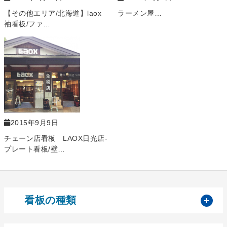
【その他エリア/北海道】laox
ラーメン屋…
袖看板/ファ…
2015年9月9日
チェーン店看板 LAOX日光店-
プレート看板/壁…
開
看板の種類