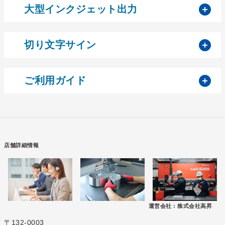
開
大型インクジェット出力
開
切り文字サイン
開
ご利用ガイド
店舗詳細情報
運営会社 :
株式会社高昇
〒132-0003