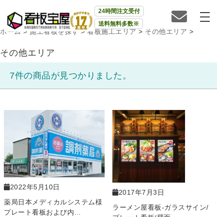
24時間注文受付
送料無料多数※
ホーム
>
施工看板を探す
>
看板施工エリア
>
その他エリア
>
その他エリア
7件の商品が見つかりました。
2022年5月10日
2017年7月3日
薬局日本メディカルシステム様
ラーメン屋看板-ガラスサイン/
プレート看板および内…