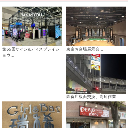
第65回サイン&ディスプレイシ
東京お台場展示会...
ョウ...
飲食店板面交換、高所作業...