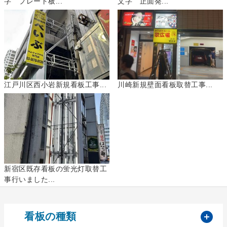
字 プレート板...
文字 正面発...
江戸川区西小岩新規看板工事...
川崎新規壁面看板取替工事...
新宿区既存看板の蛍光灯取替工
事行いました...
開
看板の種類