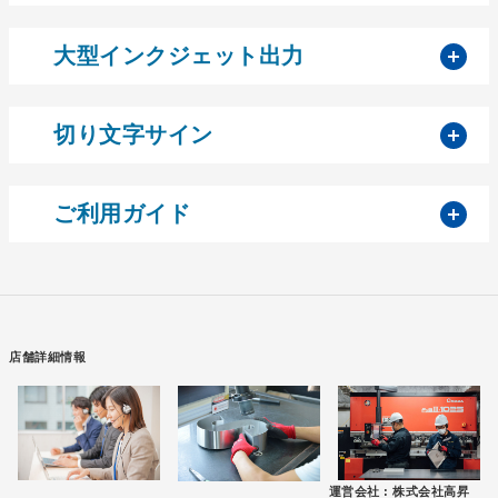
開
大型インクジェット出力
開
切り文字サイン
開
ご利用ガイド
店舗詳細情報
運営会社 :
株式会社高昇