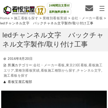
24時間注文受付
送料無料多数※
Home
>
施工看板を探す
>
業種別看板実績
>
会社・メーカー看板
>
ledチャンネル文字 バックチャネル文字製作/取り付け工事
ledチャンネル文字 バックチャ
ネル文字製作/取り付け工事
2016年8月20日
所属カテゴリー:
会社・メーカー看板
,
東京23区看板
,
看板施工
エリア
,
業種別看板実績
,
看板施工種類から探す
,
チャンネル文字
,
施工看板を探す
看板宝屋広報部