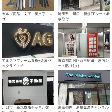
カルプ商品 文字 英文字 ロ
埼玉県 川口 新規FFシート看
ゴ...
板取付...
アルスマフレーム看板+金属バ
東京都新宿区西早稲田 屋内シ
ックライトチ...
ート貼り付け...
川口市 新規樹脂チャネル文
東京都内 新規金属チャンネル