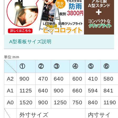
A型看板サイズ説明
単位:mm
①
②
③
④
⑤
⑥
A2
900
470
640
600
410
580
A1
1125
640
900
660
594
841
A0
1520
900
1250
750
840
1190
外寸サイズ
内寸サイ