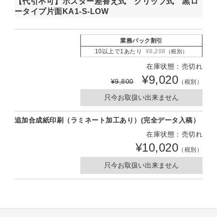
【代引不可】ポスター差替え式 グリップ式 黒ロ
ータイプ片面KA1-S-LOW
業務パック割引
10以上で1あたり
¥8,208
（税別）
在庫状態：売切れ
¥9,020
¥9,800
（税別）
只今お取扱い出来ません
追加合成紙印刷（ラミネート加工あり）(完全データ入稿）
在庫状態：売切れ
¥10,020
（税別）
只今お取扱い出来ません