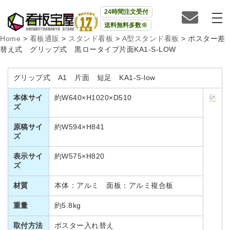
24時間注文受付
送料無料多数※
Home
>
看板通販
>
スタンド看板
>
A型スタンド看板
>
ポスター差
替え式 グリップ式 黒ロータイプ片面KA1-S-LOW
グリップ式 A1 片面 短足 KA1-S-low
本体サイ
約W640×H1020×D510
ズ
原稿サイ
約W594×H841
ズ
表示サイ
約W575×H820
ズ
材質
本体：アルミ 面板：アルミ複合板
重量
約5.8kg
取付方法
ポスター入れ替え