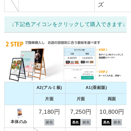
ズ
↓下記色アイコンをクリックして購入できます↓
A2(アルミ板)
A1(亜鉛版)
片面
片面
両面
7,180円
7,250円
10,800円
本体のみ
銀色
黒色
銀色
黒色
銀色