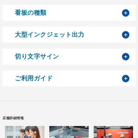
開
看板の種類
開
大型インクジェット出力
開
切り文字サイン
開
ご利用ガイド
店舗詳細情報