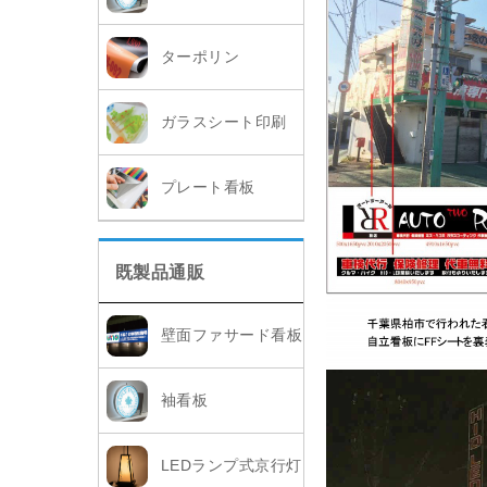
ターポリン
ガラスシート印刷
プレート看板
既製品通販
壁面ファサード看板
袖看板
LEDランプ式京行灯