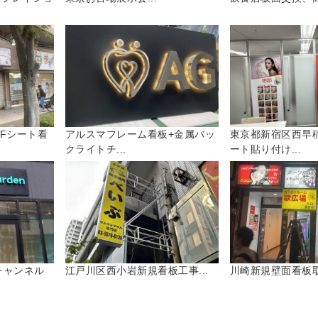
Fシート看
アルスマフレーム看板+金属バッ
東京都新宿区西早
クライトチ...
ート貼り付け...
チャンネル
江戸川区西小岩新規看板工事...
川崎新規壁面看板取