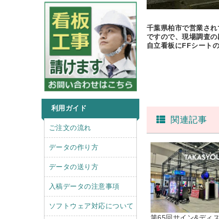
千葉県柏市で営業され
ですので、現場調査の
自立看板にFFシート
利用ガイド
関連記事
r
l
ご注文の流れ
i
e
g
f
データの作り方
h
t
t
データの送り方
入稿データの注意事項
ソフトウェア対応について
第65回サイン&ディ