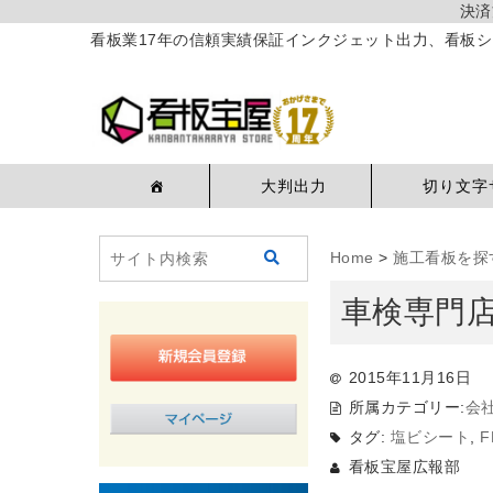
決済
看板業17年の信頼実績保証インクジェット出力、看板シ
大判出力
切り文字
Home
>
施工看板を探
車検専門
2015年11月16日
所属カテゴリー:
会
タグ:
塩ビシート
,
看板宝屋広報部