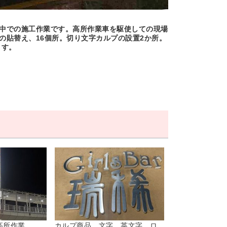
中での施工作業です。高所作業車を駆使しての現場
の貼替え、16個所。切り文字カルプの設置2か所。
ます。
所作業...
カルプ商品 文字 英文字 ロ