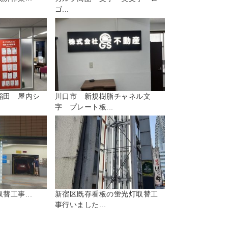
ゴ...
稲田 屋内シ
川口市 新規樹脂チャネル文
字 プレート板...
替工事...
新宿区既存看板の蛍光灯取替工
事行いました...