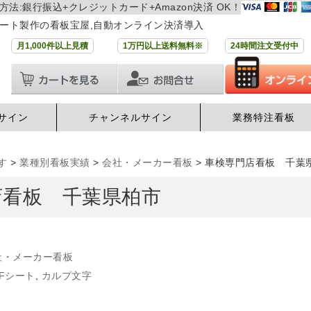
方法:銀行振込+クレジットカード+Amazon決済 OK！
ート製作の看板宝屋,自動オンライン決済導入
月1,000件以上見積
1万円以上送料無料※
24時間注文受付中
サイン
チャンネルサイン
業務特注看板
す
>
業種別看板実績
>
会社・メーカー看板
>
車検専門店看板 千
店看板 千葉県柏市
社・メーカー看板
FFシート
,
カルプ文字