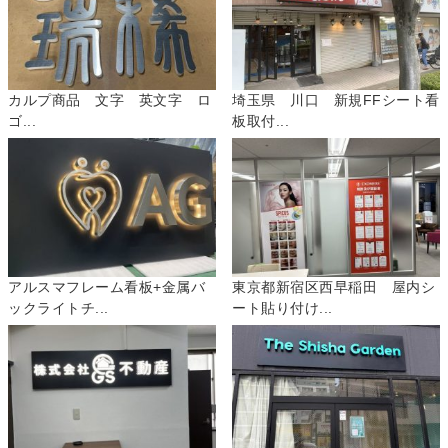
カルプ商品 文字 英文字 ロ
埼玉県 川口 新規FFシート看
ゴ...
板取付...
アルスマフレーム看板+金属バ
東京都新宿区西早稲田 屋内シ
ックライトチ...
ート貼り付け...