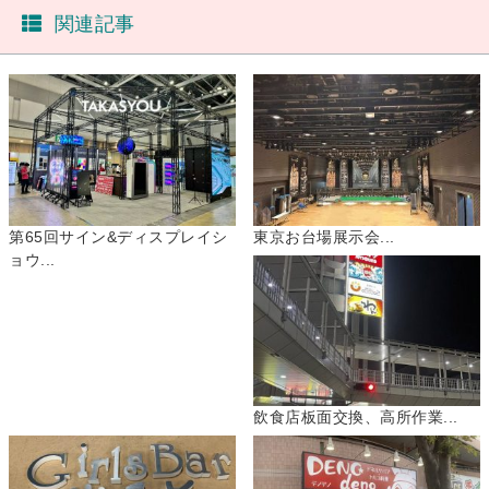
関連記事
第65回サイン&ディスプレイシ
東京お台場展示会...
ョウ...
飲食店板面交換、高所作業...