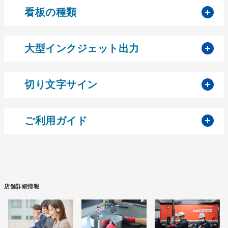
開
看板の種類
開
大型インクジェット出力
開
切り文字サイン
開
ご利用ガイド
店舗詳細情報