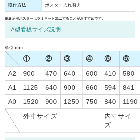
取付方法
ポスター入れ替え
※展示用ポスターはラミネート加工することがおすすめです。
A型看板サイズ説明
単位:mm
①
②
③
④
⑤
⑥
A2
900
470
640
600
410
580
A1
1125
640
900
660
594
841
A0
1520
900
1250
750
840
1190
外寸サイズ
内寸サイ
ズ