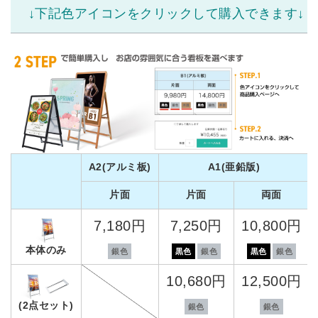
↓下記色アイコンをクリックして購入できます↓
A2(アルミ板)
A1(亜鉛版)
片面
片面
両面
7,180円
7,250円
10,800円
本体のみ
銀色
黒色
銀色
黒色
銀色
10,680円
12,500円
(2点セット)
銀色
銀色