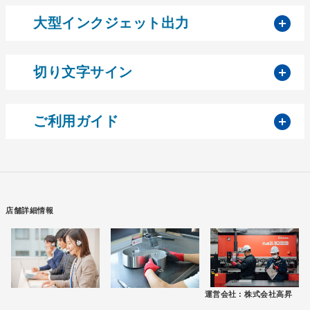
開
大型インクジェット出力
開
切り文字サイン
開
ご利用ガイド
店舗詳細情報
運営会社 :
株式会社高昇