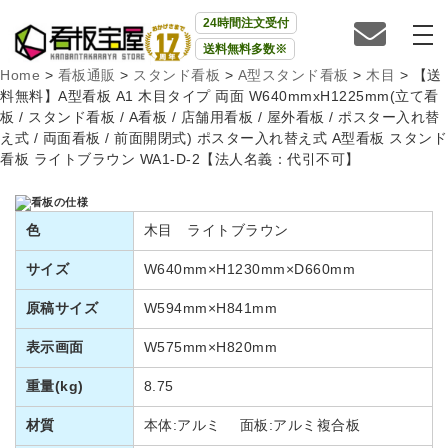
24時間注文受付
送料無料多数※
Home
>
看板通販
>
スタンド看板
>
A型スタンド看板
>
木目
>
【送
料無料】A型看板 A1 木目タイプ 両面 W640mmxH1225mm(立て看
板 / スタンド看板 / A看板 / 店舗用看板 / 屋外看板 / ポスター入れ替
え式 / 両面看板 / 前面開閉式) ポスター入れ替え式 A型看板 スタンド
看板 ライトブラウン WA1-D-2【法人名義：代引不可】
色
木目 ライトブラウン
サイズ
W640mm×H1230mm×D660mm
原稿サイズ
W594mm×H841mm
表示画面
W575mm×H820mm
重量(kg)
8.75
材質
本体:アルミ 面板:アルミ複合板