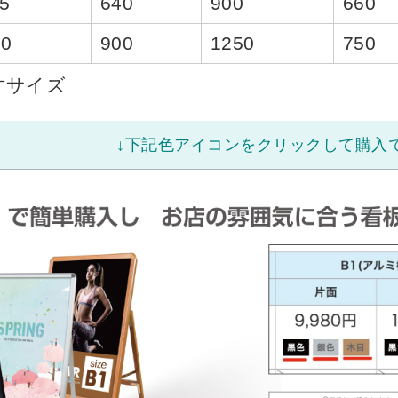
5
640
900
660
20
900
1250
750
寸サイズ
↓下記色アイコンをクリックして購入