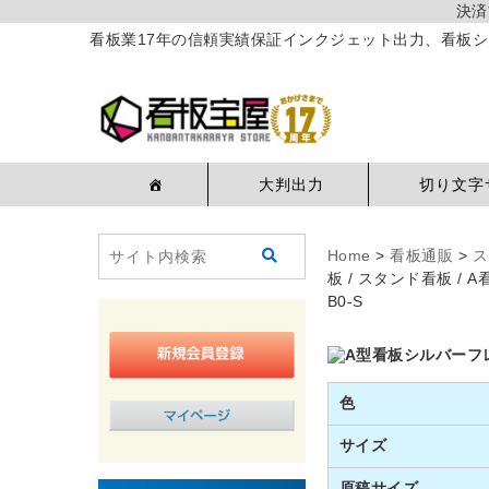
決済
看板業17年の信頼実績保証インクジェット出力、看板シ
大判出力
切り文字
Home
>
看板通販
>
ス
板 / スタンド看板 / 
B0-S
色
サイズ
原稿サイズ