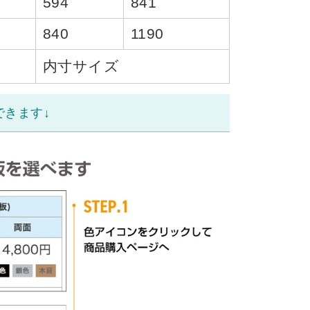
594
841
840
1190
内寸サイズ
できます↓