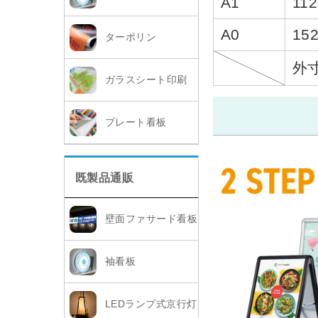
A1
112
A0
15
ターポリン
外
ガラスシート印刷
プレート看板
既製品通販
壁面ファサード看板
袖看板
LEDランプ式京行灯