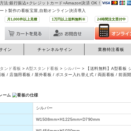
方法:銀行振込+クレジットカード+Amazon決済 OK！
ート製作の看板宝屋,自動オンライン決済導入
月1,000件以上見積
1万円以上送料無料※
24時間注文受付中
サイン
チャンネルサイン
業務特注看板
タンド看板
>
A型スタンド看板
>
シルバー
>
【送料無料】A型看板 シル
A看板 / 店舗用看板 / 屋外看板 / ポスター入れ替え式 / 両面看板 /
シルバー
W1508mm×H1225mm×D790mm
W1456mm×H1030mm