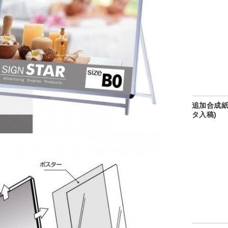
追加合成紙
タ入稿)