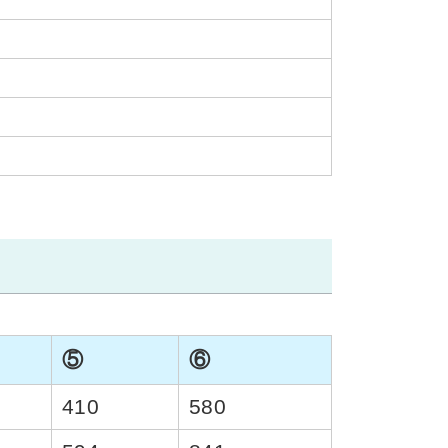
⑤
⑥
410
580