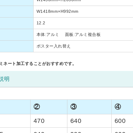
W1418mm×H992mm
12.2
本体:アルミ 面板:アルミ複合板
ポスター入れ替え
ラミネート加工することがおすすめです。
説明
②
③
④
0
470
640
600