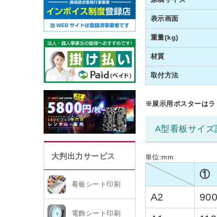
表示画面
重量(kg)
材質
取付方法
※展示用ポスターは
A型看板サイズ
大判出力サービス
単位:mm
①
看板シート印刷
A2
90
電飾シート印刷