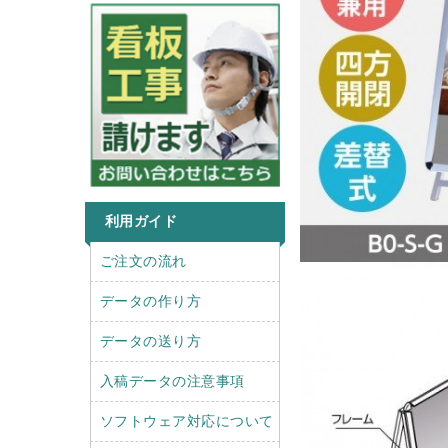
利用ガイド
r
l
ご注文の流れ
i
e
g
f
データの作り方
h
t
t
データの送り方
入稿データの注意事項
ソフトウェア対応について