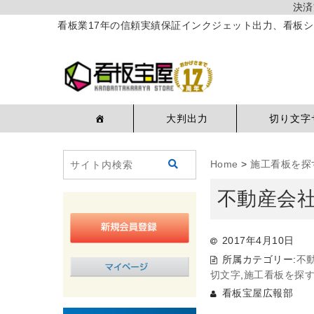
決済
看板業17年の信頼実績保証インクジェット出力、看板シ
大判出力
切り文字
Home
>
施工看板を探
不動産会社
2017年4月10日
所属カテゴリー:
不
切文字
,
施工看板を探
看板宝屋広報部