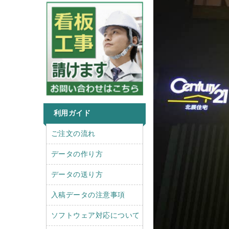
利用ガイド
r
l
ご注文の流れ
i
e
g
f
データの作り方
h
t
t
データの送り方
入稿データの注意事項
ソフトウェア対応について