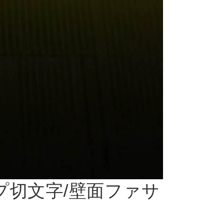
プ切文字/壁面ファサ