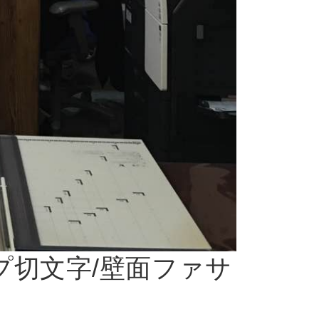
プ切文字/壁面ファサ