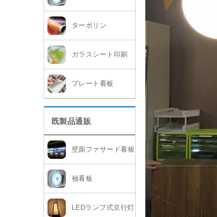
ターポリン
ガラスシート印刷
プレート看板
既製品通販
壁面ファサード看板
袖看板
LEDランプ式京行灯