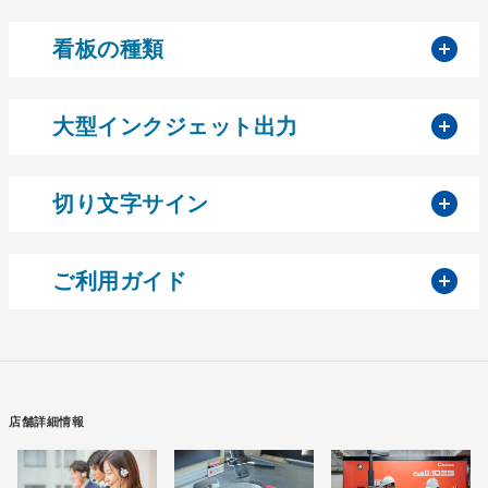
開
看板の種類
開
大型インクジェット出力
開
切り文字サイン
開
ご利用ガイド
店舗詳細情報