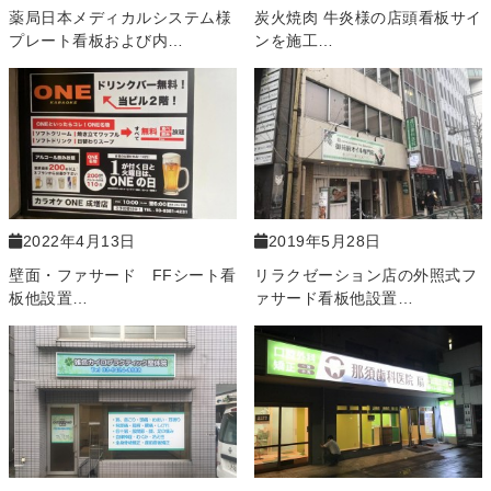
薬局日本メディカルシステム様
炭火焼肉 牛炎様の店頭看板サイ
プレート看板および内…
ンを施工…
2022年4月13日
2019年5月28日
壁面・ファサード FFシート看
リラクゼーション店の外照式フ
板他設置…
ァサード看板他設置…