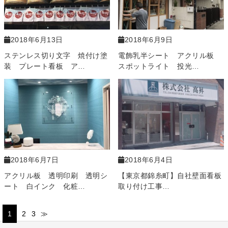
2018年6月13日
2018年6月9日
ステンレス切り文字 焼付け塗
電飾乳半シート アクリル板
装 プレート看板 ア…
スポットライト 投光…
2018年6月7日
2018年6月4日
アクリル板 透明印刷 透明シ
【東京都錦糸町】自社壁面看板
ート 白インク 化粧…
取り付け工事…
1
2
3
≫