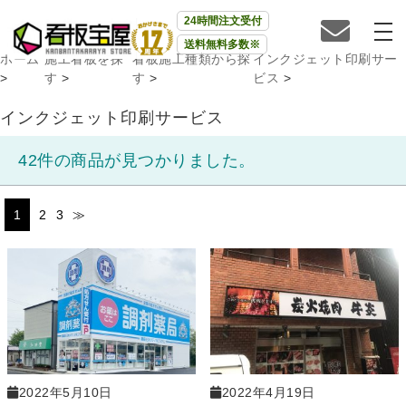
24時間注文受付
送料無料多数※
ホーム
施工看板を探
看板施工種類から探
インクジェット印刷サー
>
す
>
す
>
ビス
>
インクジェット印刷サービス
42件の商品が見つかりました。
1
2
3
≫
2022年5月10日
2022年4月19日