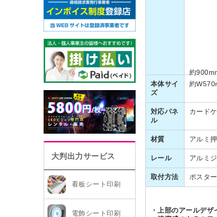
約900m
本体サイ
約W570
ズ
対応パネ
カードケ
ル
材質
アルミ押
大判出力サービス
レール
アルミジ
取付方法
ポスタ
看板シート印刷
・上部のアールデザ
電飾シート印刷