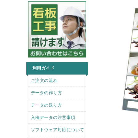
利用ガイド
r
l
ご注文の流れ
i
e
g
f
データの作り方
h
t
t
データの送り方
入稿データの注意事項
ソフトウェア対応について