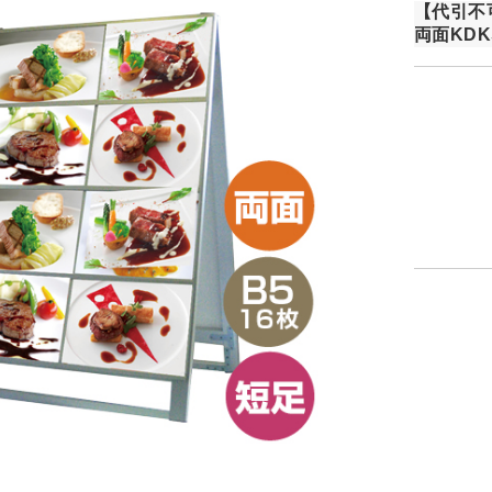
【代引不
両面KDKS