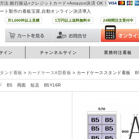
方法:銀行振込+クレジットカード+Amazon決済 OK！
ート製作の看板宝屋,自動オンライン決済導入
月1,000件以上見積
1万円以上送料無料※
24時間注文受付中
サイン
チャンネルサイン
業務特注看板
タンド看板
>
カードケースA型看板
>
カードケーススタンド看板 B5横
 B5 両面 短足 B5Y16R