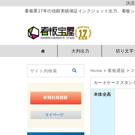
決済
看板業17年の信頼実績保証インクジェット出力、看板シ
大判出力
切り文字
Home
>
看板通販
>
ス
カードケーススタンド
本体全高