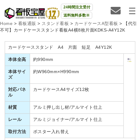
24時間注文受付
送料無料多数※
Home
>
看板通販
>
スタンド看板
>
カードケースA型看板
>
【代引
不可】カードケーススタンド看板A4横8枚片面KDKS-A4Y12K
カードケーススタンド A4 片面 短足 A4Y12K
本体全高
約990mm
本体サイ
約W960mm×H990mm
ズ
対応パネ
カードケースA4サイズ12枚
ル
材質
アルミ押し出し材/アルマイト仕上
レール
アルミジョイナー/アルマイト仕上
取付方法
ポスター入れ替え