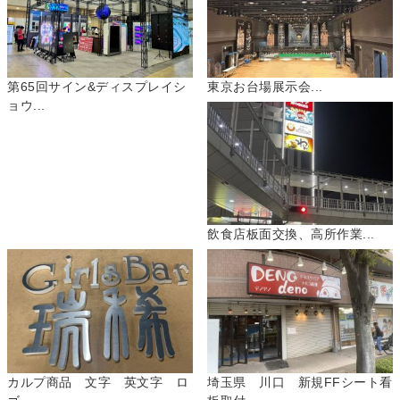
第65回サイン&ディスプレイシ
東京お台場展示会...
ョウ...
飲食店板面交換、高所作業...
カルプ商品 文字 英文字 ロ
埼玉県 川口 新規FFシート看