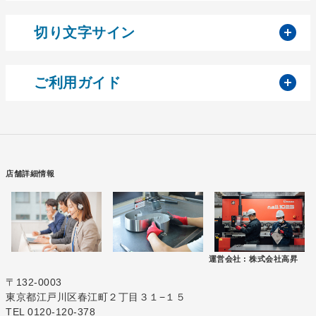
開
切り文字サイン
開
ご利用ガイド
店舗詳細情報
運営会社 :
株式会社高昇
〒132-0003
東京都江戸川区春江町２丁目３１−１５
TEL 0120-120-378