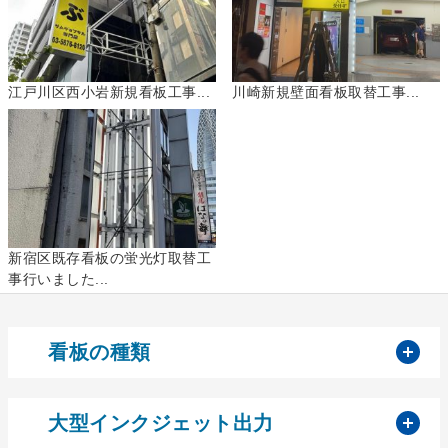
江戸川区西小岩新規看板工事...
川崎新規壁面看板取替工事...
新宿区既存看板の蛍光灯取替工
事行いました...
開
看板の種類
開
大型インクジェット出力