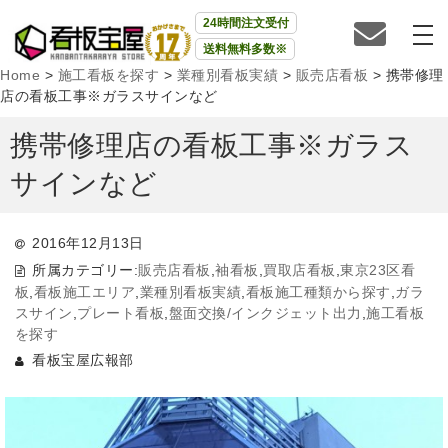
24時間注文受付
送料無料多数※
Home
>
施工看板を探す
>
業種別看板実績
>
販売店看板
>
携帯修理
店の看板工事※ガラスサインなど
携帯修理店の看板工事※ガラス
サインなど
2016年12月13日
所属カテゴリー:
販売店看板
,
袖看板
,
買取店看板
,
東京23区看
板
,
看板施工エリア
,
業種別看板実績
,
看板施工種類から探す
,
ガラ
スサイン
,
プレート看板
,
盤面交換/インクジェット出力
,
施工看板
を探す
看板宝屋広報部