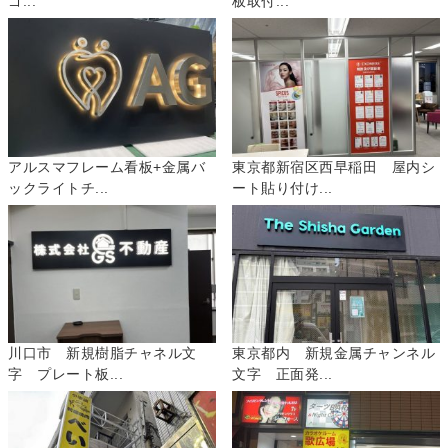
ゴ...
板取付...
アルスマフレーム看板+金属バ
東京都新宿区西早稲田 屋内シ
ックライトチ...
ート貼り付け...
川口市 新規樹脂チャネル文
東京都内 新規金属チャンネル
字 プレート板...
文字 正面発...