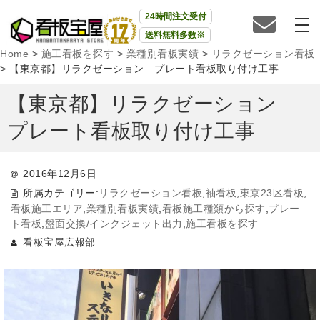
24時間注文受付
送料無料多数※
Home
>
施工看板を探す
>
業種別看板実績
>
リラクゼーション看板
>
【東京都】リラクゼーション プレート看板取り付け工事
【東京都】リラクゼーション
プレート看板取り付け工事
2016年12月6日
所属カテゴリー:
リラクゼーション看板
,
袖看板
,
東京23区看板
,
看板施工エリア
,
業種別看板実績
,
看板施工種類から探す
,
プレー
ト看板
,
盤面交換/インクジェット出力
,
施工看板を探す
看板宝屋広報部