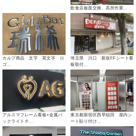
飲食店板面交換、高所作業...
カルプ商品 文字 英文字 ロ
埼玉県 川口 新規FFシート看
ゴ...
板取付...
アルスマフレーム看板+金属バ
東京都新宿区西早稲田 屋内シ
ックライトチ...
ート貼り付け...