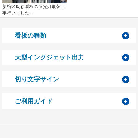
新宿区既存看板の蛍光灯取替工
事行いました...
開
看板の種類
開
大型インクジェット出力
開
切り文字サイン
開
ご利用ガイド