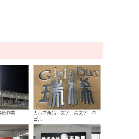
所作業...
カルプ商品 文字 英文字 ロ
ゴ...