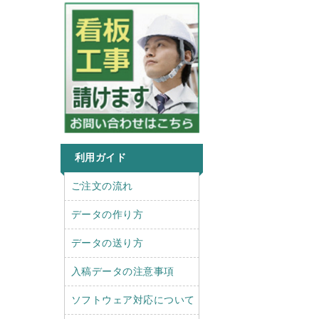
利用ガイド
r
l
ご注文の流れ
i
e
g
f
データの作り方
h
t
t
データの送り方
入稿データの注意事項
ソフトウェア対応について