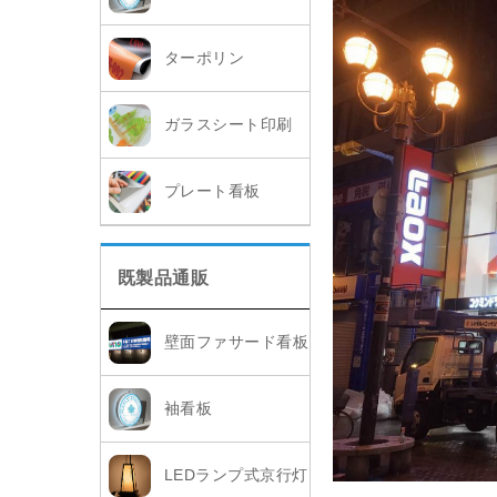
ターポリン
ガラスシート印刷
プレート看板
既製品通販
壁面ファサード看板
袖看板
LEDランプ式京行灯