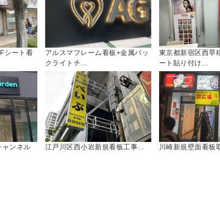
Fシート看
アルスマフレーム看板+金属バッ
東京都新宿区西早
クライトチ...
ート貼り付け...
チャンネル
江戸川区西小岩新規看板工事...
川崎新規壁面看板取