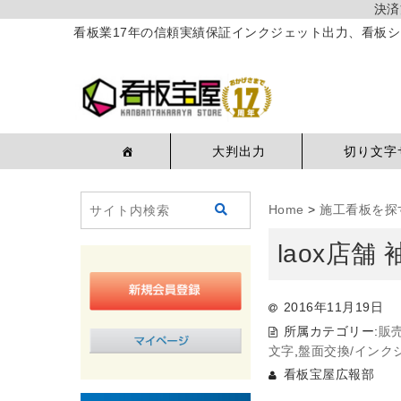
決済
看板業17年の信頼実績保証インクジェット出力、看板シ
大判出力
切り文字
Home
>
施工看板を探
laox店
2016年11月19日
所属カテゴリー:
販
文字
,
盤面交換/インク
看板宝屋広報部