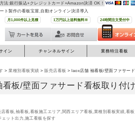
方法:銀行振込+クレジットカード+Amazon決済 OK！
ート製作の看板宝屋,自動オンライン決済導入
月1,000件以上見積
1万円以上送料無料※
24時間注文受付中
サイン
チャンネルサイン
業務特注看板
す
>
業種別看板実績
>
販売店看板
>
laox店舗 袖看板/壁面ファサ
舗 袖看板/壁面ファサード看板取り付
売店看板
,
袖看板
,
看板施工エリア
,
関西エリア看板
,
業種別看板実績
,
看板
ジェット出力
,
施工看板を探す