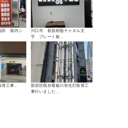
稲田 屋内シ
川口市 新規樹脂チャネル文
字 プレート板...
替工事...
新宿区既存看板の蛍光灯取替工
事行いました...