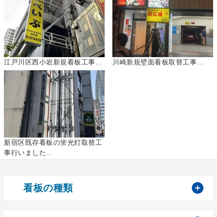
江戸川区西小岩新規看板工事...
川崎新規壁面看板取替工事...
新宿区既存看板の蛍光灯取替工
事行いました...
開
看板の種類