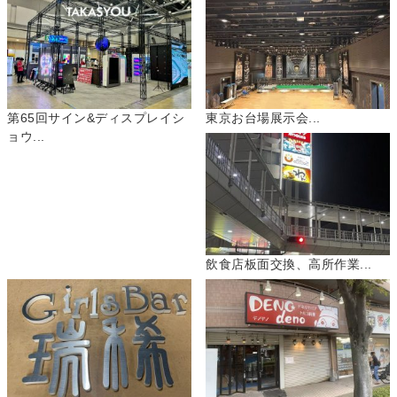
第65回サイン&ディスプレイシ
東京お台場展示会...
ョウ...
飲食店板面交換、高所作業...