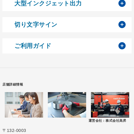
開
大型インクジェット出力
開
切り文字サイン
開
ご利用ガイド
店舗詳細情報
運営会社 :
株式会社高昇
〒132-0003