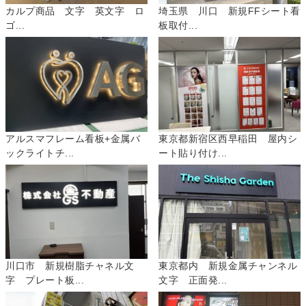
カルプ商品 文字 英文字 ロ
埼玉県 川口 新規FFシート看
ゴ...
板取付...
アルスマフレーム看板+金属バ
東京都新宿区西早稲田 屋内シ
ックライトチ...
ート貼り付け...
川口市 新規樹脂チャネル文
東京都内 新規金属チャンネル
字 プレート板...
文字 正面発...