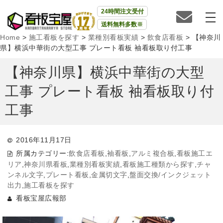
24時間注文受付
送料無料多数※
Home
>
施工看板を探す
>
業種別看板実績
>
飲食店看板
>
【神奈川
県】横浜中華街の大型工事 プレート看板 袖看板取り付工事
【神奈川県】横浜中華街の大型
工事 プレート看板 袖看板取り付
工事
2016年11月17日
所属カテゴリー:
飲食店看板
,
袖看板
,
アルミ複合板
,
看板施工エ
リア
,
神奈川県看板
,
業種別看板実績
,
看板施工種類から探す
,
チャ
ンネル文字
,
プレート看板
,
金属切文字
,
盤面交換/インクジェット
出力
,
施工看板を探す
看板宝屋広報部