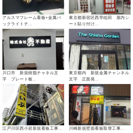
アルスマフレーム看板+金属バ
東京都新宿区西早稲田 屋内シ
ックライトチ...
ート貼り付け...
川口市 新規樹脂チャネル文
東京都内 新規金属チャンネル
字 プレート板...
文字 正面発...
江戸川区西小岩新規看板工事...
川崎新規壁面看板取替工事...