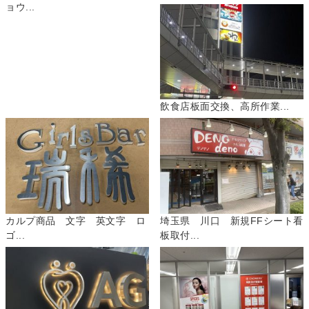
ョウ...
飲食店板面交換、高所作業...
カルプ商品 文字 英文字 ロ
埼玉県 川口 新規FFシート看
ゴ...
板取付...