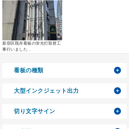
新宿区既存看板の蛍光灯取替工
事行いました...
開
看板の種類
開
大型インクジェット出力
開
切り文字サイン