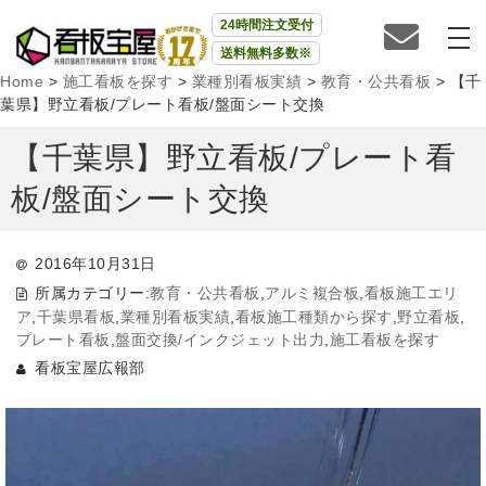
24時間注文受付
送料無料多数※
Home
>
施工看板を探す
>
業種別看板実績
>
教育・公共看板
>
【千
葉県】野立看板/プレート看板/盤面シート交換
【千葉県】野立看板/プレート看
板/盤面シート交換
2016年10月31日
所属カテゴリー:
教育・公共看板
,
アルミ複合板
,
看板施工エリ
ア
,
千葉県看板
,
業種別看板実績
,
看板施工種類から探す
,
野立看板
,
プレート看板
,
盤面交換/インクジェット出力
,
施工看板を探す
看板宝屋広報部