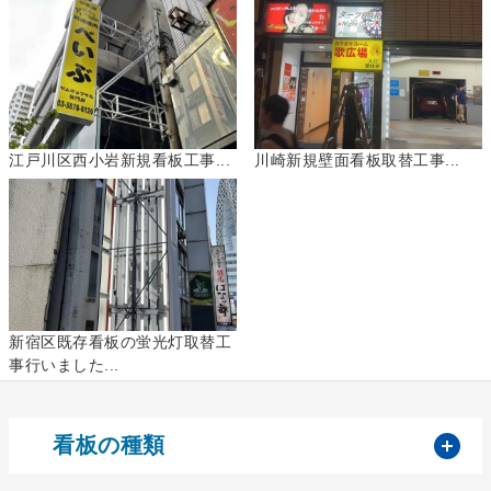
江戸川区西小岩新規看板工事...
川崎新規壁面看板取替工事...
新宿区既存看板の蛍光灯取替工
事行いました...
開
看板の種類