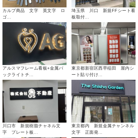
カルプ商品 文字 英文字 ロ
埼玉県 川口 新規FFシート看
ゴ...
板取付...
アルスマフレーム看板+金属バ
東京都新宿区西早稲田 屋内シ
ックライトチ...
ート貼り付け...
川口市 新規樹脂チャネル文
東京都内 新規金属チャンネル
字 プレート板...
文字 正面発...