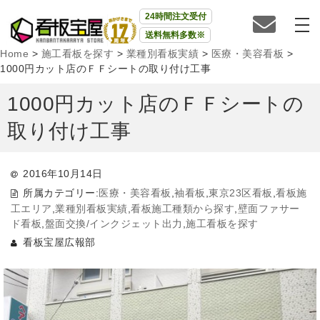
24時間注文受付
送料無料多数※
Home
>
施工看板を探す
>
業種別看板実績
>
医療・美容看板
>
1000円カット店のＦＦシートの取り付け工事
1000円カット店のＦＦシートの
取り付け工事
2016年10月14日
所属カテゴリー:
医療・美容看板
,
袖看板
,
東京23区看板
,
看板施
工エリア
,
業種別看板実績
,
看板施工種類から探す
,
壁面ファサー
ド看板
,
盤面交換/インクジェット出力
,
施工看板を探す
看板宝屋広報部