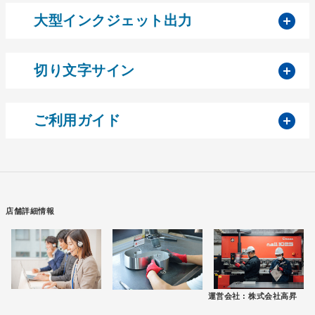
開
大型インクジェット出力
開
切り文字サイン
開
ご利用ガイド
店舗詳細情報
運営会社 :
株式会社高昇