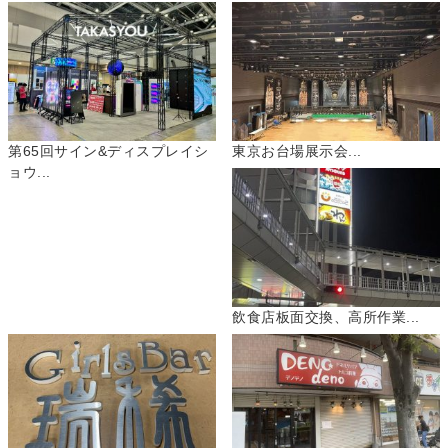
第65回サイン&ディスプレイシ
東京お台場展示会...
ョウ...
飲食店板面交換、高所作業...