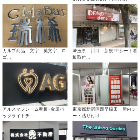
カルプ商品 文字 英文字 ロ
埼玉県 川口 新規FFシート看
ゴ...
板取付...
アルスマフレーム看板+金属バ
東京都新宿区西早稲田 屋内シ
ックライトチ...
ート貼り付け...