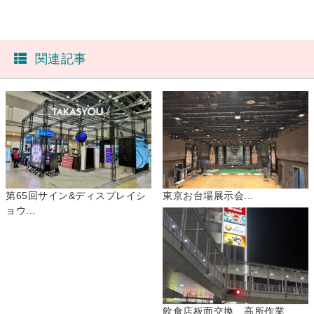
関連記事
第65回サイン&ディスプレイシ
東京お台場展示会...
ョウ...
飲食店板面交換、高所作業...