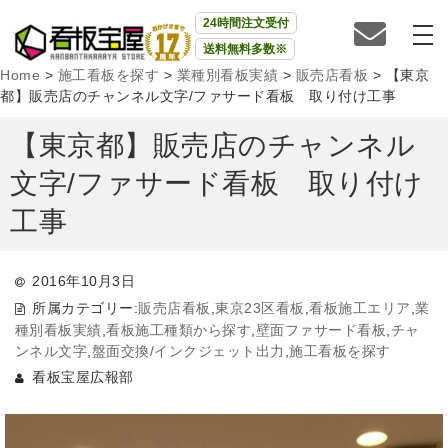
24時間注文受付
送料無料多数※
Home
>
施工看板を探す
>
業種別看板実績
>
販売店看板
>
【東京
都】販売店のチャンネル文字/ファサード看板 取り付け工事
【東京都】販売店のチャンネル
文字/ファサード看板 取り付け
工事
2016年10月3日
所属カテゴリー:
販売店看板
,
東京23区看板
,
看板施工エリア
,
業
種別看板実績
,
看板施工種類から探す
,
壁面ファサード看板
,
チャ
ンネル文字
,
盤面交換/インクジェット出力
,
施工看板を探す
看板宝屋広報部