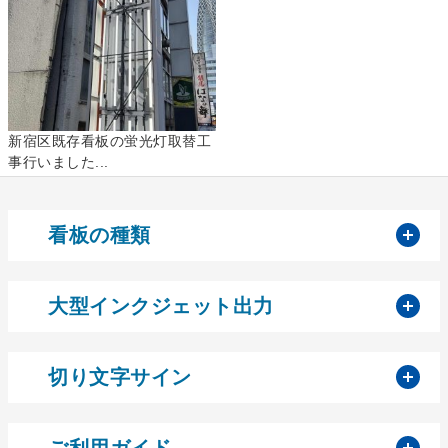
新宿区既存看板の蛍光灯取替工
事行いました...
開
看板の種類
開
大型インクジェット出力
開
切り文字サイン
開
ご利用ガイド