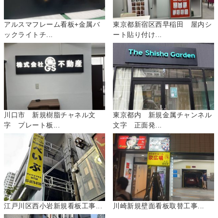
アルスマフレーム看板+金属バ
東京都新宿区西早稲田 屋内シ
ックライトチ...
ート貼り付け...
川口市 新規樹脂チャネル文
東京都内 新規金属チャンネル
字 プレート板...
文字 正面発...
江戸川区西小岩新規看板工事...
川崎新規壁面看板取替工事...