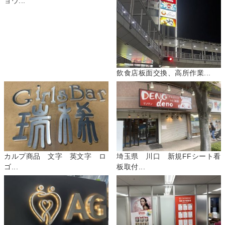
ョウ...
飲食店板面交換、高所作業...
カルプ商品 文字 英文字 ロ
埼玉県 川口 新規FFシート看
ゴ...
板取付...