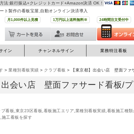
方法:銀行振込+クレジットカード+Amazon決済 OK！
ート製作の看板宝屋,自動オンライン決済導入
月1,000件以上見積
1万円以上送料無料※
24時間注文受付中
サイン
チャンネルサイン
業務特注看板
す
>
業種別看板実績
>
クラブ看板
>
【東京都】出会い店 壁面ファ
】出会い店 壁面ファサード看板/
ラブ看板
,
東京23区看板
,
看板施工エリア
,
業種別看板実績
,
看板施工種類
力
,
施工看板を探す