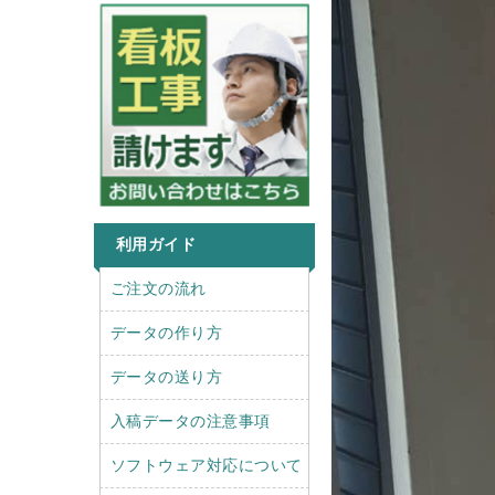
利用ガイド
r
l
ご注文の流れ
i
e
g
f
データの作り方
h
t
t
データの送り方
入稿データの注意事項
ソフトウェア対応について