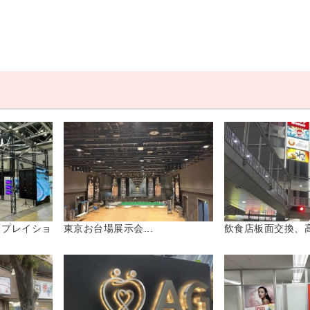
スプレイショ
東京お台場展示会...
飲食店板面交換、高