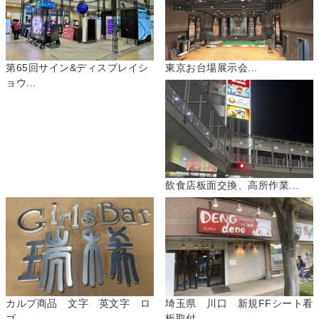
第65回サイン&ディスプレイシ
東京お台場展示会...
ョウ...
飲食店板面交換、高所作業...
カルプ商品 文字 英文字 ロ
埼玉県 川口 新規FFシート看
ゴ...
板取付...