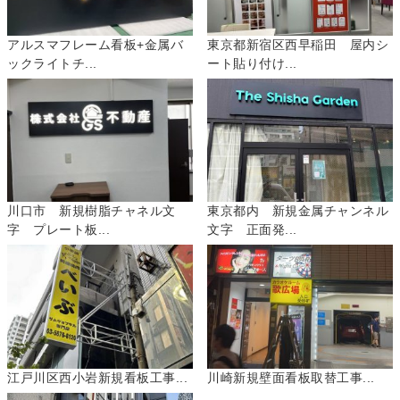
アルスマフレーム看板+金属バ
東京都新宿区西早稲田 屋内シ
ックライトチ...
ート貼り付け...
川口市 新規樹脂チャネル文
東京都内 新規金属チャンネル
字 プレート板...
文字 正面発...
江戸川区西小岩新規看板工事...
川崎新規壁面看板取替工事...