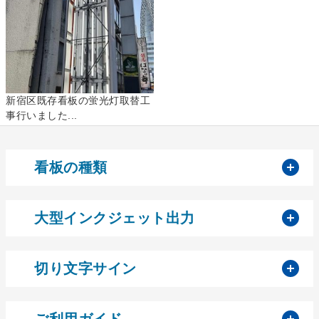
新宿区既存看板の蛍光灯取替工
事行いました...
開
看板の種類
開
大型インクジェット出力
開
切り文字サイン
開
ご利用ガイド