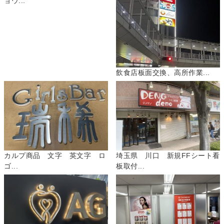
ョウ...
飲食店板面交換、高所作業...
カルプ商品 文字 英文字 ロ
埼玉県 川口 新規FFシート看
ゴ...
板取付...