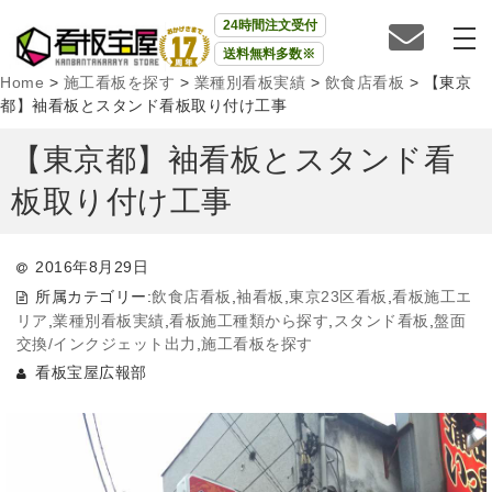
24時間注文受付
送料無料多数※
Home
>
施工看板を探す
>
業種別看板実績
>
飲食店看板
>
【東京
都】袖看板とスタンド看板取り付け工事
【東京都】袖看板とスタンド看
板取り付け工事
2016年8月29日
所属カテゴリー:
飲食店看板
,
袖看板
,
東京23区看板
,
看板施工エ
リア
,
業種別看板実績
,
看板施工種類から探す
,
スタンド看板
,
盤面
交換/インクジェット出力
,
施工看板を探す
看板宝屋広報部