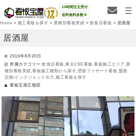
24時間注文受付
送料無料多数※
Home
>
施工看板を探す
>
業種別看板実績
>
飲食店看板
>
居酒屋
居酒屋
2016年8月20日
所属カテゴリー:
飲食店看板
,
東京23区看板
,
看板施工エリア
,
業
種別看板実績
,
看板施工種類から探す
,
壁面ファサード看板
,
盤面
交換/インクジェット出力
,
施工看板を探す
看板宝屋広報部