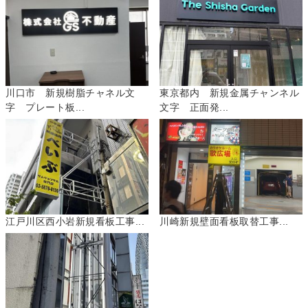
川口市 新規樹脂チャネル文
東京都内 新規金属チャンネル
字 プレート板...
文字 正面発...
江戸川区西小岩新規看板工事...
川崎新規壁面看板取替工事...