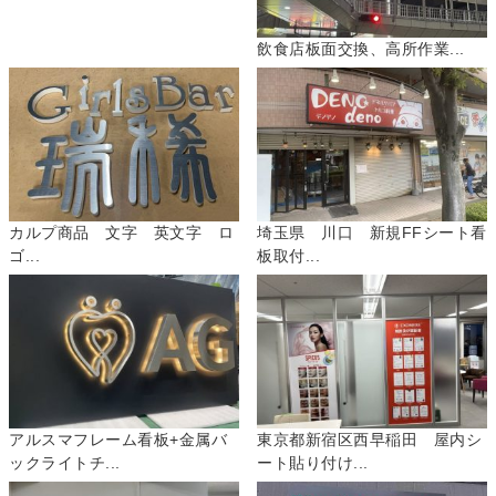
飲食店板面交換、高所作業...
カルプ商品 文字 英文字 ロ
埼玉県 川口 新規FFシート看
ゴ...
板取付...
アルスマフレーム看板+金属バ
東京都新宿区西早稲田 屋内シ
ックライトチ...
ート貼り付け...