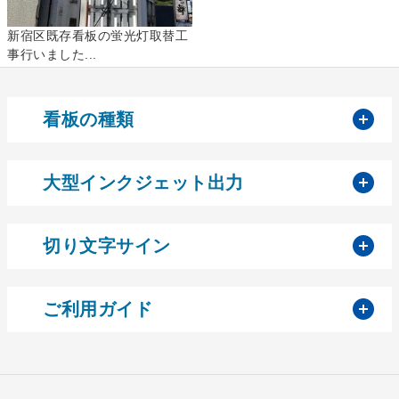
新宿区既存看板の蛍光灯取替工
事行いました...
開
看板の種類
開
大型インクジェット出力
開
切り文字サイン
開
ご利用ガイド