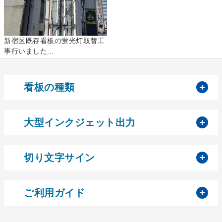
新宿区既存看板の蛍光灯取替工
事行いました...
開
看板の種類
開
大型インクジェット出力
開
切り文字サイン
開
ご利用ガイド