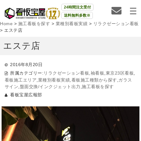
24時間注文受付
送料無料多数※
Home
>
施工看板を探す
>
業種別看板実績
>
リラクゼーション看板
>
エステ店
エステ店
2016年8月20日
所属カテゴリー:
リラクゼーション看板
,
袖看板
,
東京23区看板
,
看板施工エリア
,
業種別看板実績
,
看板施工種類から探す
,
ガラス
サイン
,
盤面交換/インクジェット出力
,
施工看板を探す
看板宝屋広報部