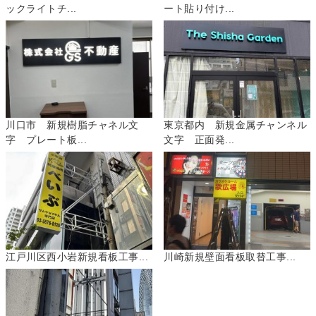
ックライトチ...
ート貼り付け...
川口市 新規樹脂チャネル文
東京都内 新規金属チャンネル
字 プレート板...
文字 正面発...
江戸川区西小岩新規看板工事...
川崎新規壁面看板取替工事...