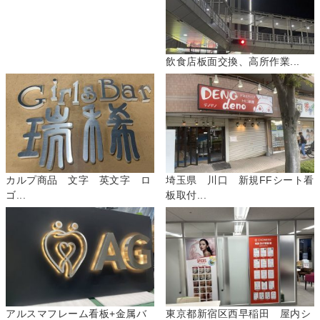
飲食店板面交換、高所作業...
カルプ商品 文字 英文字 ロ
埼玉県 川口 新規FFシート看
ゴ...
板取付...
アルスマフレーム看板+金属バ
東京都新宿区西早稲田 屋内シ